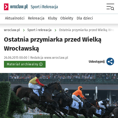
Serwis informacyjny wroclaw.pl podserwis: Sport i rekreacja
Menu
Aktualności
Rekreacja
Kluby
Obiekty
Dla dzieci
wroclaw.pl
Sport i rekreacja
Ostatnia przymiarka przed Wielką Wroc
Ostatnia przymiarka przed Wielką
Wrocławską
Data publikacji:
Autor:
26.06.2015 00:00 |
Redakcja www.wroclaw.pl
artykuł
Udostępnij
Materiał archiwalny
Kliknij, aby powiększyć