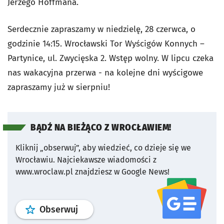
Jerzego Hoffmana.
Serdecznie zapraszamy w niedzielę, 28 czerwca, o
godzinie 14:15. Wrocławski Tor Wyścigów Konnych –
Partynice, ul. Zwycięska 2. Wstęp wolny. W lipcu czeka
nas wakacyjna przerwa - na kolejne dni wyścigowe
zapraszamy już w sierpniu!
BĄDŹ NA BIEŻĄCO Z WROCŁAWIEM!
Kliknij „obserwuj”, aby wiedzieć, co dzieje się we
Wrocławiu.
Najciekawsze wiadomości z
www.wroclaw.pl znajdziesz w Google News!
profil
google news
serwisu wroclaw
Obserwuj