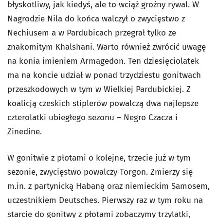
błyskotliwy, jak kiedyś, ale to wciąż groźny rywal. W
Nagrodzie Nila do końca walczył o zwycięstwo z
Nechiusem a w Pardubicach przegrał tylko ze
znakomitym Khalshani. Warto również zwrócić uwagę
na konia imieniem Armagedon. Ten dziesięciolatek
ma na koncie udział w ponad trzydziestu gonitwach
przeszkodowych w tym w Wielkiej Pardubickiej. Z
koalicją czeskich stiplerów powalczą dwa najlepsze
czterolatki ubiegłego sezonu – Negro Czacza i
Zinedine.
W gonitwie z płotami o kolejne, trzecie już w tym
sezonie, zwycięstwo powalczy Torgon. Zmierzy się
m.in. z partynicką Habaną oraz niemieckim Samosem,
uczestnikiem Deutsches. Pierwszy raz w tym roku na
starcie do gonitwy z płotami zobaczymy trzylatki,