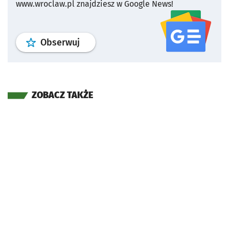
www.wroclaw.pl znajdziesz w Google News!
profil
google news
serwisu wroclaw
Obserwuj
ZOBACZ TAKŻE