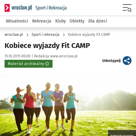
Serwis informacyjny wroclaw.pl podserwis: Sport i rekreacja
Menu
Aktualności
Rekreacja
Kluby
Obiekty
Dla dzieci
wroclaw.pl
Sport i rekreacja
Kobiece wyjazdy Fit CAMP
Kobiece wyjazdy Fit CAMP
Data publikacji:
Autor:
15.10.2015 00:00 |
Redakcja www.wroclaw.pl
artykuł
Udostępnij
Materiał archiwalny
Kliknij, aby powiększyć
materiały prasowe