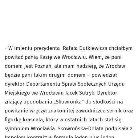
- W imieniu prezydenta Rafała Dutkiewicza chciałbym
powitać panią Kasię we Wrocławiu. Wiem, że pani
domem jest Poznań, ale mam nadzieję, że Wrocław
będzie pani takim drugim domem – powiedział
dyrektor Departamentu Spraw Społecznych Urzędu
Miejskiego we Wrocławiu Jacek Sutryk. Dyrektor
znający upodobania „Skowronka” do słodkości na
powitanie wręczył znakomitej zawodniczce sernik oraz
figurkę krasnala, który w ostatnich latach stał się
symbolem Wrocławia. Skowrońska-Dolata podpisała z
Impelem kontrakt w formule jeden plus jeden.