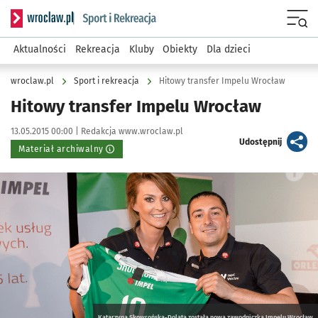
Serwis informacyjny wroclaw.pl podserwis: Sport i rekreacja
Menu
Aktualności
Rekreacja
Kluby
Obiekty
Dla dzieci
wroclaw.pl
Sport i rekreacja
Hitowy transfer Impelu Wrocław
Hitowy transfer Impelu Wrocław
Data publikacji:
Autor:
13.05.2015 00:00 |
Redakcja www.wroclaw.pl
artykuł
Udostępnij
Materiał archiwalny
Kliknij, aby powiększyć
Katarzyna Skowrońska-Dolata została nową zawodniczką Impelu Wrocław