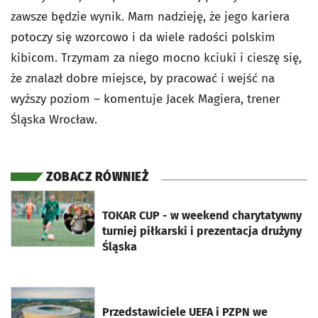
zawsze będzie wynik. Mam nadzieję, że jego kariera
potoczy się wzorcowo i da wiele radości polskim
kibicom. Trzymam za niego mocno kciuki i cieszę się,
że znalazł dobre miejsce, by pracować i wejść na
wyższy poziom – komentuje Jacek Magiera, trener
Śląska Wrocław.
ZOBACZ RÓWNIEŻ
otworzy się w nowej karcie
TOKAR CUP - w weekend charytatywny
turniej piłkarski i prezentacja drużyny
Śląska
otworzy się w nowej karcie
Przedstawiciele UEFA i PZPN we