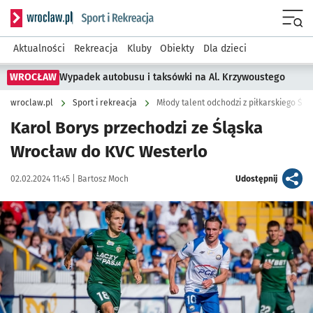
Serwis informacyjny wroclaw.pl podserwis: Sport i rekreacja
Menu
Aktualności
Rekreacja
Kluby
Obiekty
Dla dzieci
WROCŁAW
Wypadek autobusu i taksówki na Al. Krzywoustego
wroclaw.pl
Sport i rekreacja
Młody talent odchodzi z piłkarskiego Śl
Karol Borys przechodzi ze Śląska
Wrocław do KVC Westerlo
Data publikacji:
Autor:
artykuł
02.02.2024 11:45 |
Bartosz Moch
Udostępnij
Kliknij, aby powiększyć