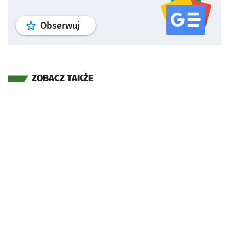
profil
google news
serwisu wroclaw
Obserwuj
ZOBACZ TAKŻE