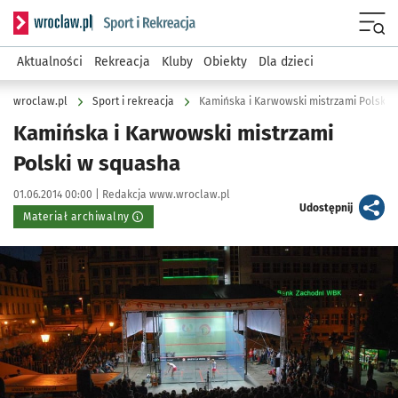
Serwis informacyjny wroclaw.pl podserwis: Sport i rekreacja
Menu
Aktualności
Rekreacja
Kluby
Obiekty
Dla dzieci
wroclaw.pl
Sport i rekreacja
Kamińska i Karwowski mistrzami Polski 
Kamińska i Karwowski mistrzami
Polski w squasha
Data publikacji:
Autor:
01.06.2014 00:00 |
Redakcja www.wroclaw.pl
artykuł
Udostępnij
Materiał archiwalny
Kliknij, aby powiększyć