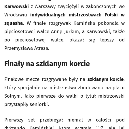
Karwowski
z Warszawy zwyciężyli w zakończonych we
Wrocławiu
indywidualnych mistrzostwach Polski w
squasha
. W finale rozgrywek Kamińska pokonała w
pięciosetowej walce Annę Jurkun, a Karwowski, także
po pieciosetowej walce, okazał się lepszy od
Przemysława Atrasa.
Finały na szklanym korcie
Finałowe mecze rozgrywane były na
szklanym korcie
,
który specjalnie na mistrzostwa zbudowano na placu
Solnym. Jako pierwsze do walki o tytuł mistrzowski
przystąpiły seniorki.
Pierwszy set przebiegał niemal w całości pod
dyktando Kamińskiej, która wygrała 11:7, ale jej