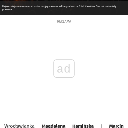
Najważniejsze mecze mistrzostw rozgrywano na szklanym korcie / fot. Karolina Gieroń, materiały
prasowe
REKLAMA
ad
Wrocławianka
Magdalena Kamińska
i
Marcin