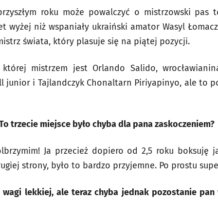
przyszłym roku może powalczyć o mistrzowski pas tej
et wyżej niż wspaniały ukraiński amator Wasyl Łomac
istrz świata, który plasuje się na piątej pozycji.
w której mistrzem jest Orlando Salido, wrocławianin
 junior i Tajlandczyk Chonaltarn Piriyapinyo, ale to p
To trzecie miejsce było chyba dla pana zaskoczeniem?
 olbrzymim! Ja przecież dopiero od 2,5 roku boksuję
rugiej strony, było to bardzo przyjemne. Po prostu supe
o wagi lekkiej, ale teraz chyba jednak pozostanie pa