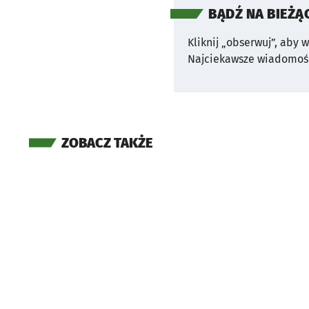
BĄDŹ NA BIEŻĄ
Kliknij „obserwuj”, aby 
Najciekawsze wiadomośc
ZOBACZ TAKŻE