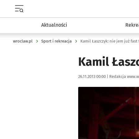
Menu główne portalu wroclaw.pl
Aktualności
Rekre
wroclaw.pl
Sport i rekreacja
Kamil Łaszczyk: nie jem już fas
Kamil Łaszc
Data publikacji:
Autor:
26.11.2013 00:00 |
Redakcja www.w
Kliknij, aby powiększyć