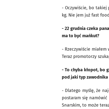
- Oczywiście, bo takie
kg. Nie jem już fast fo
- 22 grudnia czeka pan
ma to być mańkut?
- Rzeczywiście miałem 
Teraz promotorzy szuka
- To chyba kłopot, bo 
pod jaki typ zawodnika 
- Dlatego myślę, że na
postaram się namówić 
Snarskim, to może ter