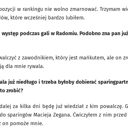
j pozycji w rankingu nie wolno zmarnować. Trzymam w
odów, które wcześniej bardzo lubiłem.
a występ podczas gali w Radomiu. Podobno zna pan ju
walczyć z zawodnikiem, który jest mańkutem, ale on z
ją dla mnie rywala.
gala już niedługo i trzeba byłoby dobierać sparingpart
to zrobić?
jdalej za kilka dni będę już wiedział z kim powalczę. 
do sparingów Macieja Zegana. Ćwiczyłem z nim przed 
az on pomoże mnie.