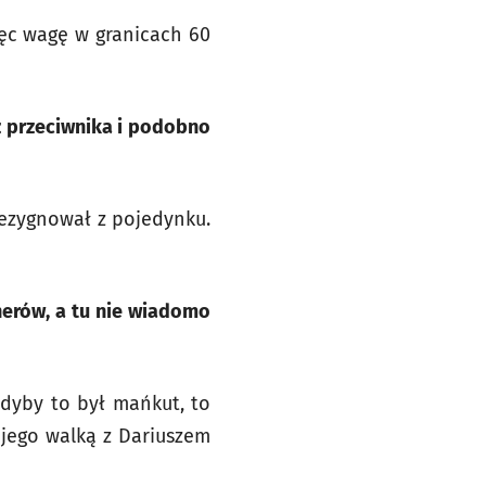
ięc wagę w granicach 60
ż przeciwnika i podobno
rezygnował z pojedynku.
nerów, a tu nie wiadomo
Gdyby to był mańkut, to
jego walką z Dariuszem