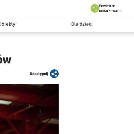
Powietrze
we Wrocławiu
i rekreacja
umiarkowane
Obiekty
Dla dzieci
dów
artykuł
Udostępnij