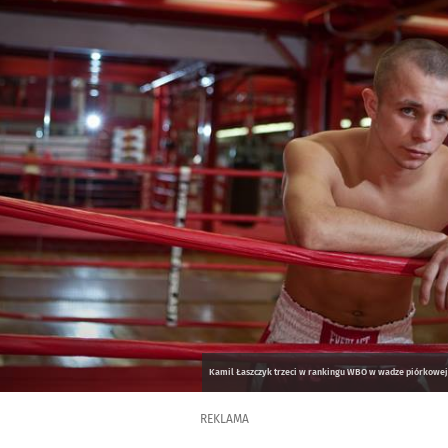
Kamil Łaszczyk trzeci w rankingu WBO w wadze piórkowej/
REKLAMA