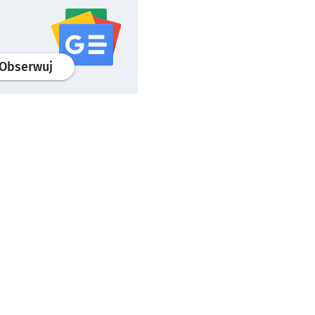
profil
google news
serwisu wroclaw.pl
Obserwuj