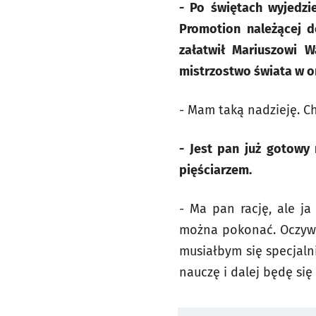
- Po świętach wyjedzi
Promotion należącej d
załatwił Mariuszowi 
mistrzostwo świata w o
- Mam taką nadzieję. C
- Jest pan już gotowy
pięściarzem.
- Ma pan rację, ale j
można pokonać. Oczywiś
musiałbym się specjalni
nauczę i dalej będę się 