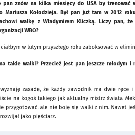
e pan znów na kilka miesięcy do USA by trenować 
o Mariusza Kołodzieja. Był pan już tam w 2012 roku
Wachowi walkę z Władymirem Kliczką. Liczy pan, że
rganizacji WBO?
hciałbym w lutym przyszłego roku zaboksować w elimina
 na takie walki? Przecież jest pan jeszcze młodym i
a wyznaję zasadę, że każdy zawodnik ma dwie ręce i
cie na kogoś takiego jak aktualny mistrz świata Me
e przygotować, ale nie boję się walki z nim. Nawet jeś
rozwijał jako pięściarz.