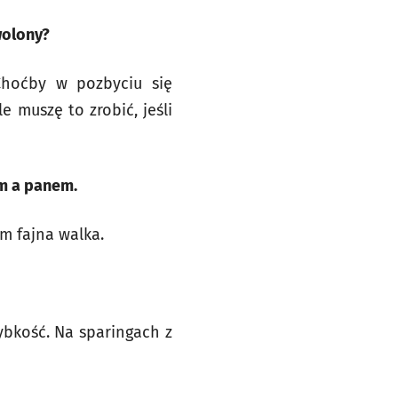
wolony?
Choćby w pozbyciu się
 muszę to zrobić, jeśli
im a panem.
em fajna walka.
ybkość. Na sparingach z