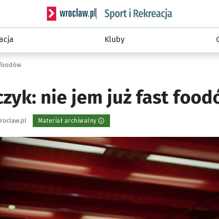
Serwis informacyjny wroclaw.pl podserwis: Sport 
acja
Kluby
t foodów
zyk: nie jem już fast foo
roclaw.pl
Materiał archiwalny