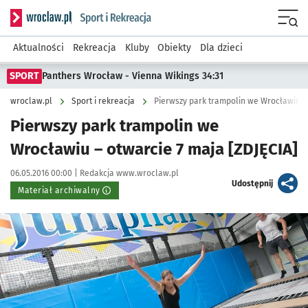
Serwis informacyjny wroclaw.pl podserwis: Sport i rekreacja
Menu
Aktualności
Rekreacja
Kluby
Obiekty
Dla dzieci
SPORT
Panthers Wrocław - Vienna Wikings 34:31
wroclaw.pl
Sport i rekreacja
Pierwszy park trampolin we Wrocławiu – 
Pierwszy park trampolin we
Wrocławiu – otwarcie 7 maja [ZDJĘCIA]
Data publikacji:
Autor:
06.05.2016 00:00 |
Redakcja www.wroclaw.pl
artykuł
Udostępnij
Materiał archiwalny
Kliknij, aby powiększyć