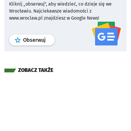
Kliknij „obserwuj”, aby wiedzieć, co dzieje się we
Wrocławiu.
Najciekawsze wiadomości z
www.wroclaw.pl znajdziesz w Google News!
profil
google news
serwisu wroclaw
Obserwuj
ZOBACZ TAKŻE