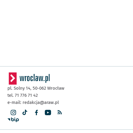
pl. Solny 14,
50-062
Wrocław
tel. 71 776 71 42
e-mail:
redakcja@araw.pl