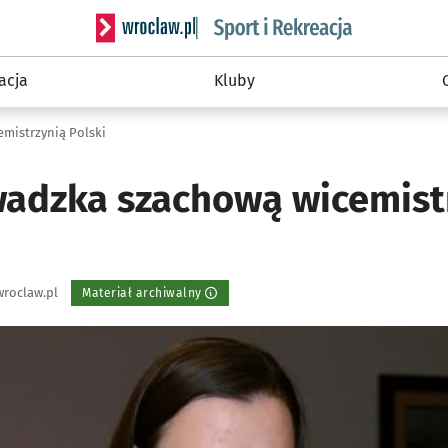
Serwis informacyjny wroclaw.pl podserwis: Sport 
acja
Kluby
mistrzynią Polski
wadzka szachową wicemist
roclaw.pl
Materiał archiwalny