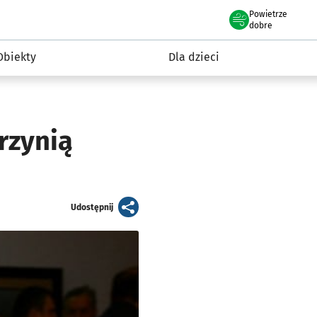
Powietrze
we Wrocławiu
i rekreacja
dobre
Obiekty
Dla dzieci
rzynią
artykuł
Udostępnij