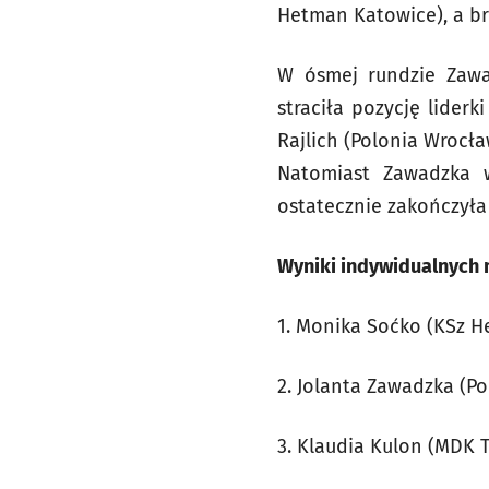
Hetman Katowice), a br
W ósmej rundzie Zawa
straciła pozycję lider
Rajlich (Polonia Wrocł
Natomiast Zawadzka 
ostatecznie zakończyła 
Wyniki indywidualnych 
1. Monika Soćko (KSz H
2. Jolanta Zawadzka (Po
3. Klaudia Kulon (MDK T