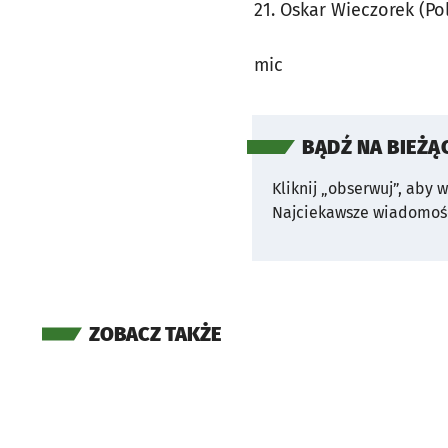
21. Oskar Wieczorek (Po
mic
BĄDŹ NA BIEŻĄ
Kliknij „obserwuj”, aby 
Najciekawsze wiadomośc
ZOBACZ TAKŻE