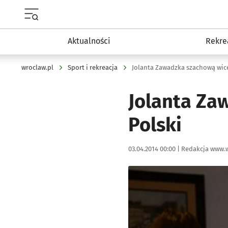
Menu główne portalu wroclaw.pl
Aktualności
Rekre
wroclaw.pl
Sport i rekreacja
Jolanta Zawadzka szachową wice
Jolanta Za
Polski
Data publikacji:
Autor:
03.04.2014 00:00 |
Redakcja www.w
Kliknij, aby powiększyć