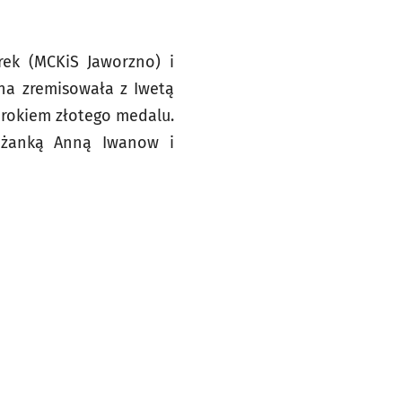
ek (MCKiS Jaworzno) i
ana zremisowała z Iwetą
 rokiem złotego medalu.
eżanką Anną Iwanow i