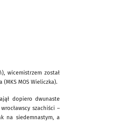
), wicemistrzem został
a (MKS MOS Wieliczka).
 zajął dopiero dwunaste
i wrocławscy szachiści –
iak na siedemnastym, a