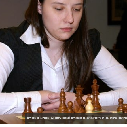
Zawodniczka Polonii Wrocław Jolanta Zawadzka zdobyła srebrny medal mistrzostw Polsk