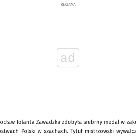
REKLAMA
ad
rocław Jolanta Zawadzka zdobyła srebrny medal w za
ostwach Polski w szachach. Tytuł mistrzowski wywalc