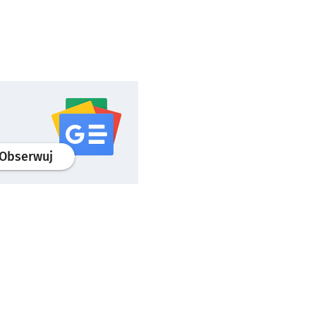
profil
google news
serwisu wroclaw.pl
Obserwuj