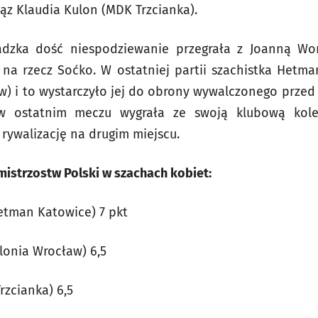
ąz Klaudia Kulon (MDK Trzcianka).
dzka dość niespodziewanie przegrała z Joanną Wor
ki na rzecz Soćko. W ostatniej partii szachistka Hetm
aw) i to wystarczyło jej do obrony wywalczonego przed
w ostatnim meczu wygrała ze swoją klubową kol
rywalizację na drugim miejscu.
mistrzostw Polski w szachach kobiet:
etman Katowice) 7 pkt
lonia Wrocław) 6,5
rzcianka) 6,5