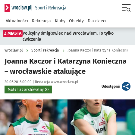
Serwis informacyjny wroclaw.pl podserwis: Sport i rekreacja
Menu
Aktualności
Rekreacja
Kluby
Obiekty
Dla dzieci
Z MIASTA
Policyjny śmigłowiec nad Wrocławiem. To tylko
ćwiczenia
wroclaw.pl
Sport i rekreacja
Joanna Kaczor i Katarzyna Konieczna – 
Joanna Kaczor i Katarzyna Konieczna
– wrocławskie atakujące
Data publikacji:
Autor:
30.06.2016 00:00 |
Redakcja www.wroclaw.pl
artykuł
Udostępnij
Materiał archiwalny
Kliknij, aby powiększyć