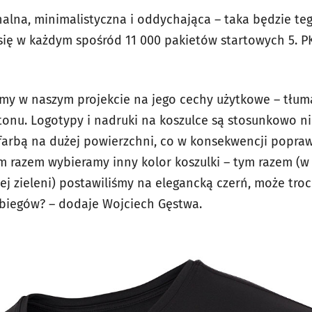
nalna, minimalistyczna i oddychająca – taka będzie te
 się w każdym spośród 11 000 pakietów startowych 5.
iśmy w naszym projekcie na jego cechy użytkowe – tłu
onu. Logotypy i nadruki na koszulce są stosunkowo nie
y farbą na dużej powierzchni, co w konsekwencji popra
m razem wybieramy inny kolor koszulki – tym razem (w
j zieleni) postawiliśmy na elegancką czerń, może tro
 biegów? – dodaje Wojciech Gęstwa.