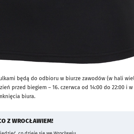
zulkami będą do odbioru w biurze zawodów (w hali wie
zień przed biegiem – 16. czerwca od 14:00 do 22:00 i w 
mknięcia biura.
CO Z WROCŁAWIEM!
wiedzieć, co dzieje się we Wrocławiu.