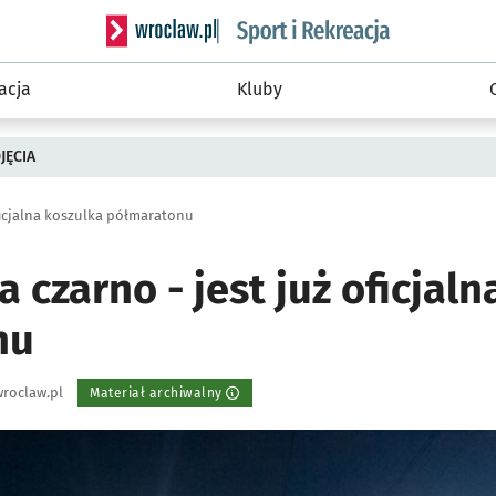
Serwis informacyjny wroclaw.pl podserwis: Sport 
acja
Kluby
JĘCIA
ficjalna koszulka półmaratonu
 czarno - jest już oficjal
nu
roclaw.pl
Materiał archiwalny