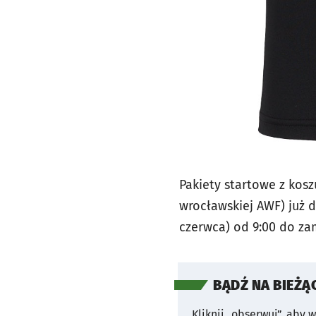
Pakiety startowe z kos
wrocławskiej AWF) już d
czerwca) od 9:00 do za
BĄDŹ NA BIEŻĄ
Kliknij „obserwuj”, aby 