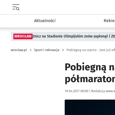
Menu główne portalu wroclaw.pl
Aktualności
Rekre
WROCŁAW
Znicz na Stadionie Olimpijskim znów zapłonął | ZD
wroclaw.pl
Sport i rekreacja
Pobiegną na czarno - jest już o
Pobiegną na
półmarato
Data publikacji:
Autor:
19.04.2017 00:00 |
Redakcja www.w
Kliknij, aby powiększyć