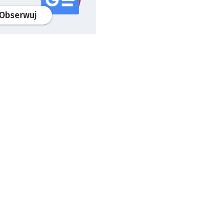
profil
google news
serwisu wroclaw.pl
Obserwuj