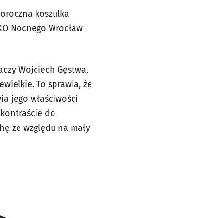
goroczna koszulka
 PKO Nocnego Wrocław
maczy Wojciech Gęstwa,
wielkie. To sprawia, że
wia jego właściwości
 kontraście do
chę ze względu na mały