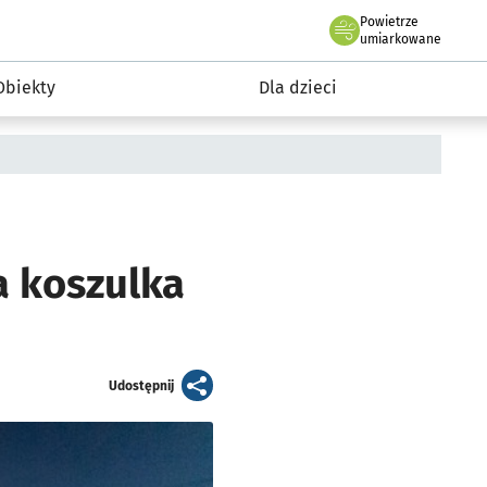
Powietrze
we Wrocławiu
i rekreacja
umiarkowane
Obiekty
Dla dzieci
na koszulka
artykuł
Udostępnij