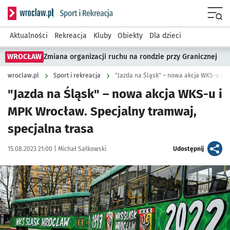
Serwis informacyjny wroclaw.pl podserwis: Sport i rekreacja
Menu
Aktualności
Rekreacja
Kluby
Obiekty
Dla dzieci
WROCŁAW
Zmiana organizacji ruchu na rondzie przy Granicznej
wroclaw.pl
Sport i rekreacja
"Jazda na Śląsk" – nowa akcja WKS-u i
MPK Wrocław. Specjalny tramwaj,
specjalna trasa
Data publikacji:
Autor:
artykuł
15.08.2023 21:00 |
Michał Sałkowski
Udostępnij
Kliknij, aby powiększyć