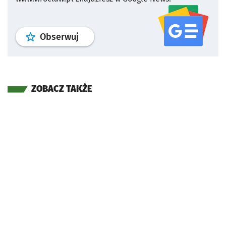
profil
google news
serwisu wroclaw
Obserwuj
ZOBACZ TAKŻE