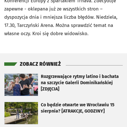
Konferencji Europy z Spartakiem Trnava. Zdecyduje
zapewne - oklepana już ze wszystkich stron –
dyspozycja dnia i mniejsza liczba błędów. Niedziela,
17.30, Tarczyński Arena. Można sprawdzić temat na
własne oczy. Kroi się dobre widowisko.
ZOBACZ RÓWNIEŻ
otworzy się w nowej karcie
Rozgrzewające rytmy latino i bachata
na szczycie Galerii Dominikańskiej
[ZDJĘCIA]
otworzy się w nowej karcie
Co będzie otwarte we Wrocławiu 15
sierpnia? [ATRAKCJE, GODZINY]