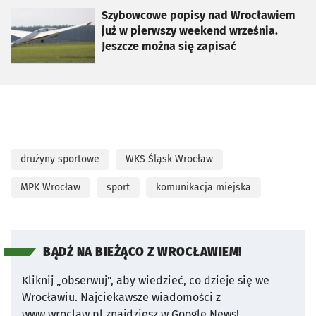
otworzy się w nowej karcie
Szybowcowe popisy nad Wrocławiem
już w pierwszy weekend września.
Jeszcze można się zapisać
drużyny sportowe
WKS Śląsk Wrocław
MPK Wrocław
sport
komunikacja miejska
BĄDŹ NA BIEŻĄCO Z WROCŁAWIEM!
Kliknij „obserwuj”, aby wiedzieć, co dzieje się we
Wrocławiu.
Najciekawsze wiadomości z
www.wroclaw.pl znajdziesz w Google News!