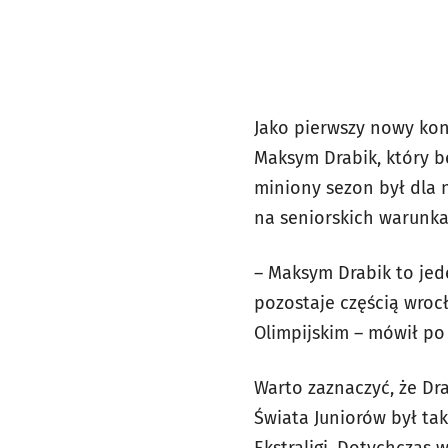
Jako pierwszy nowy kon
Maksym Drabik, który b
miniony sezon był dla n
na seniorskich warunka
– Maksym Drabik to jede
pozostaje częścią wrocł
Olimpijskim – mówił p
Warto zaznaczyć, że Dr
Świata Juniorów był ta
Ekstraligi. Dotychczas 