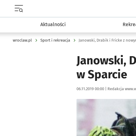
Menu główne portalu wroclaw.pl
Aktualności
Rekre
wroclaw.pl
Sport i rekreacja
Janowski, Drabik i Fricke z now
Janowski, D
w Sparcie
Data publikacji:
Autor:
06.11.2019 00:00 |
Redakcja www.w
Kliknij, aby powiększyć