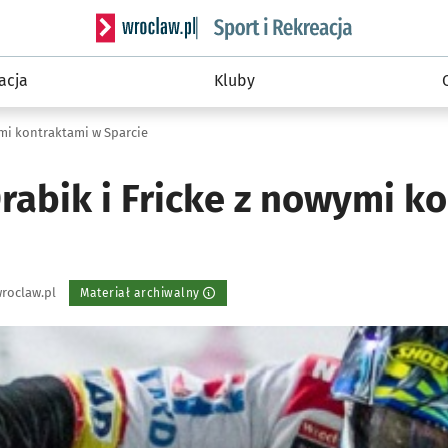
Serwis informacyjny wroclaw.pl podserwis: Sport 
acja
Kluby
ymi kontraktami w Sparcie
rabik i Fricke z nowymi k
roclaw.pl
Materiał archiwalny