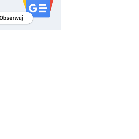
profil
google news
serwisu wroclaw.pl
Obserwuj