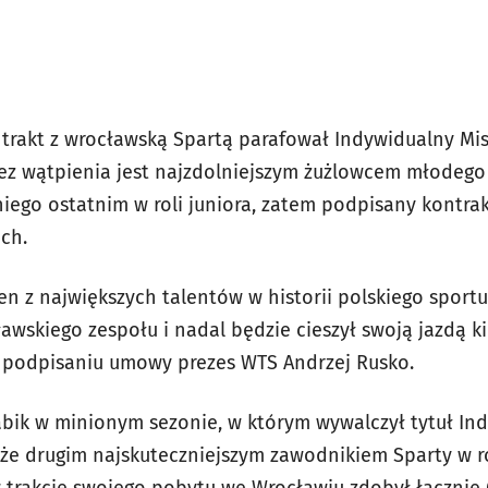
trakt z wrocławską Spartą parafował Indywidualny Mis
ez wątpienia jest najzdolniejszym żużlowcem młodego
iego ostatnim w roli juniora, zatem podpisany kontrak
ch.
n z największych talentów w historii polskiego sportu. 
awskiego zespołu i nadal będzie cieszył swoją jazdą k
o podpisaniu umowy prezes WTS Andrzej Rusko.
abik w minionym sezonie, w którym wywalczył tytuł In
kże drugim najskuteczniejszym zawodnikiem Sparty w 
w trakcie swojego pobytu we Wrocławiu zdobył łącznie 