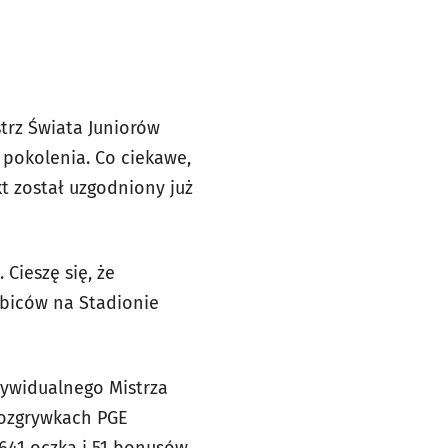
trz Świata Juniorów
 pokolenia. Co ciekawe,
t został uzgodniony już
Cieszę się, że
ibiców na Stadionie
dywidualnego Mistrza
rozgrywkach PGE
641 oczka i 51 bonusów.