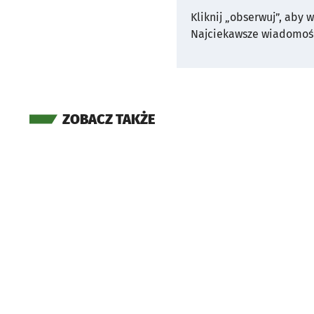
Kliknij „obserwuj”, aby 
Najciekawsze wiadomośc
ZOBACZ TAKŻE