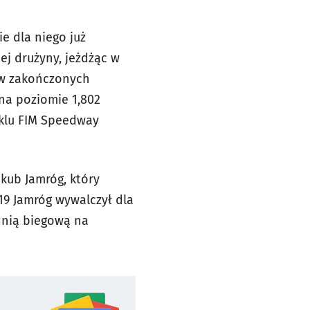
e dla niego już
ej drużyny, jeżdżąc w
w
zakończonych
na poziomie 1,802
yklu FIM Speedway
akub Jamróg, który
9 Jamróg wywalczył dla
dnią biegową na