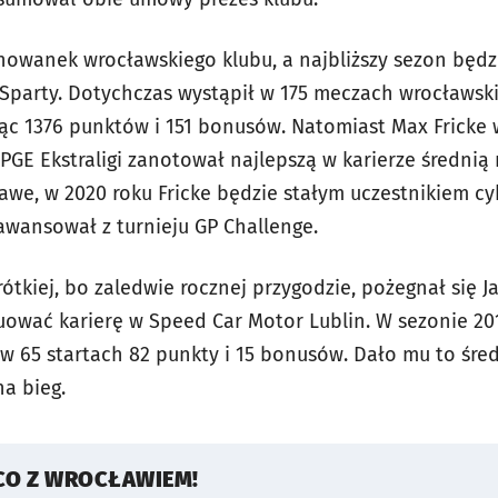
howanek wrocławskiego klubu, a najbliższy sezon będzi
Sparty.
Dotychczas wystąpił w 175 meczach wrocławski
ąc 1376 punktów i 151 bonusów. Natomiast Max Fricke 
GE Ekstraligi zanotował najlepszą w karierze średnią 
kawe, w 2020 roku Fricke będzie stałym uczestnikiem c
awansował z turnieju GP Challenge.
rótkiej, bo zaledwie rocznej przygodzie, pożegnał się J
ować karierę w Speed Car Motor Lublin.
W sezonie 201
w 65 startach 82 punkty i 15 bonusów. Dało mu to śre
a bieg.
CO Z WROCŁAWIEM!