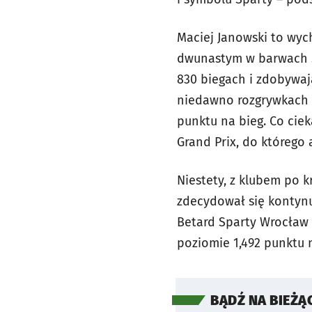
Maciej Janowski to wyc
dwunastym w barwach 
830 biegach i zdobywaj
niedawno rozgrywkach P
punktu na bieg. Co cie
Grand Prix, do którego 
Niestety, z klubem po k
zdecydował się kontynu
Betard Sparty Wrocław 
poziomie 1,492 punktu n
BĄDŹ NA BIEŻĄ