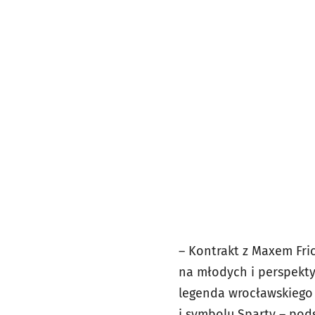
– Kontrakt z Maxem Fri
na młodych i perspekty
legenda wrocławskiego ż
i symbolu Sparty – po