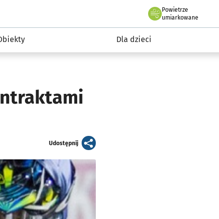
Powietrze
we Wrocławiu
i rekreacja
umiarkowane
Obiekty
Dla dzieci
ontraktami
artykuł
Udostępnij