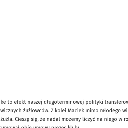
cke to efekt naszej długoterminowej polityki transfer
wicznych żużlowców. Z kolei
Maciek mimo młodego wie
użla. Cieszę się, że nadal możemy liczyć na niego w r
dsumował obie umowy prezes klubu.