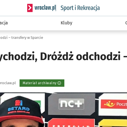
Serwis informacyjny wroclaw.pl podserwis: Sport 
acja
Kluby
dzi – transfery w Sparcie
ychodzi, Dróżdż odchodzi –
roclaw.pl
Materiał archiwalny