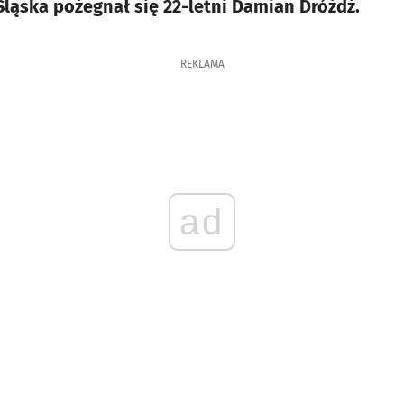
ląska pożegnał się 22-letni Damian Dróżdż.
REKLAMA
ad