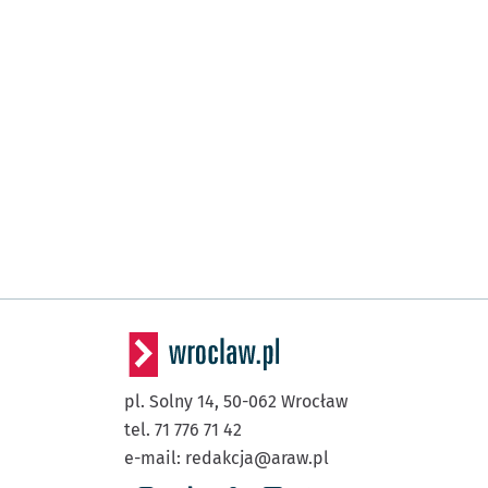
pl. Solny 14,
50-062
Wrocław
tel. 71 776 71 42
e-mail:
redakcja@araw.pl