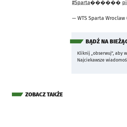
#Sparta
������
p
— WTS Sparta Wroclaw
BĄDŹ NA BIEŻĄ
Kliknij „obserwuj”, aby 
Najciekawsze wiadomośc
ZOBACZ TAKŻE