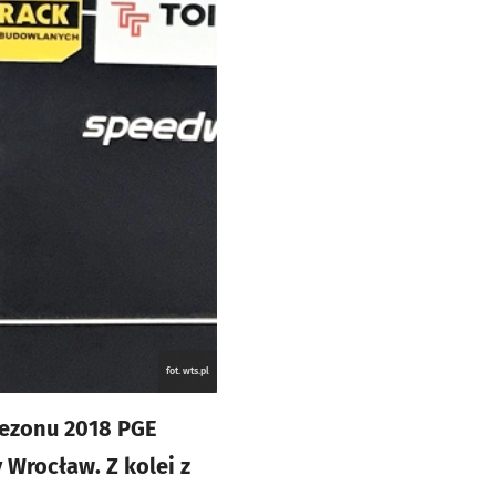
fot. wts.pl
sezonu 2018 PGE
 Wrocław. Z kolei z