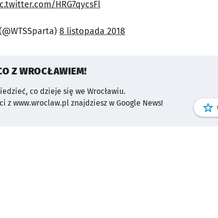
ic.twitter.com/HRG7qycsFl
 (@WTSSparta)
8 listopada 2018
CO Z WROCŁAWIEM!
wiedzieć, co dzieje się we Wrocławiu.
i z www.wroclaw.pl znajdziesz w Google News!