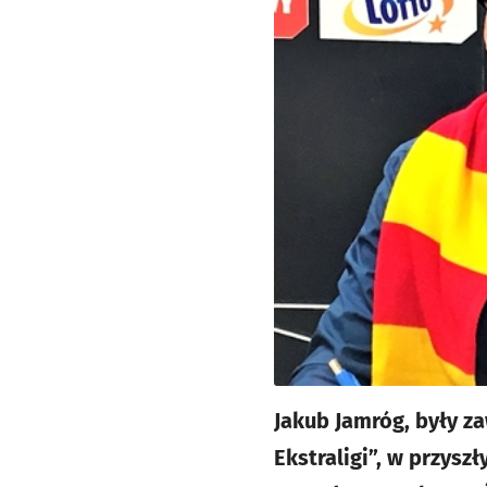
Jakub Jamróg, były z
Ekstraligi”, w przysz