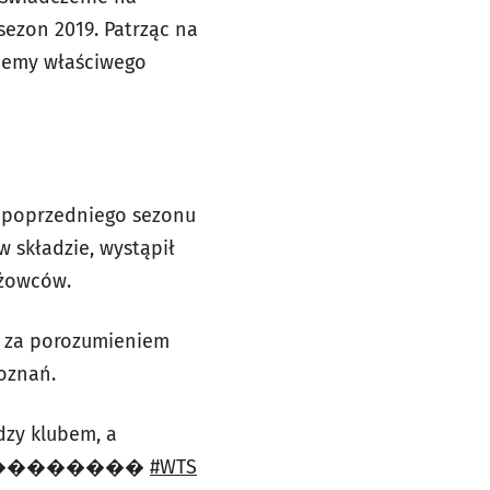
sezon 2019. Patrząc na
ujemy właściwego
ą poprzedniego sezonu
w składzie, wystąpił
eżowców.
a za porozumieniem
oznań.
zy klubem, a
kujemy��������
#WTS