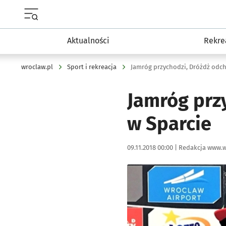
Menu główne portalu wroclaw.pl
Aktualności
Rekre
wroclaw.pl
Sport i rekreacja
Jamróg przychodzi, Dróżdż odcho
Jamróg prz
w Sparcie
Data publikacji:
Autor:
09.11.2018 00:00 |
Redakcja www.w
Kliknij, aby powiększyć