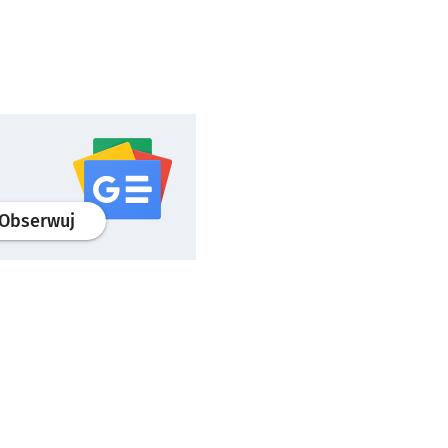
profil
google news
serwisu wroclaw.pl
Obserwuj