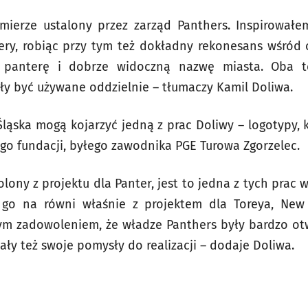
mierze ustalony przez zarząd Panthers. Inspirowałe
tery, robiąc przy tym też dokładny rekonesans wśród
ć panterę i dobrze widoczną nazwę miasta. Oba 
y być używane oddzielnie – tłumaczy Kamil Doliwa.
Śląska mogą kojarzyć jedną z prac Doliwy – logotypy, k
ego fundacji, byłego zawodnika PGE Turowa Zgorzelec.
ony z projektu dla Panter, jest to jedna z tych prac w 
 go na równi właśnie z projektem dla Toreya, New 
ym zadowoleniem, że władze Panthers były bardzo otw
ły też swoje pomysły do realizacji – dodaje Doliwa.