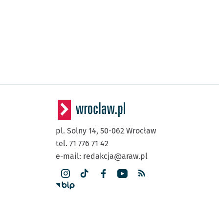
pl. Solny 14,
50-062
Wrocław
tel. 71 776 71 42
e-mail:
redakcja@araw.pl