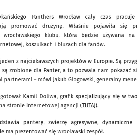
ykańskiego Panthers Wrocław cały czas pracuj
ają promować drużynę. Właśnie pojawiła się pre
ną wrocławskiego klubu, która będzie używana na
ernetowej, koszulkach i bluzach dla fanów.
 jeden z najciekawszych projektów w Europie. Są prz
i są zrobione dla Panter, a to pozwala nam pokazać się
mi partnerami – mówi Jakub Głogowski, generalny mene
ygotował Kamil Doliwa, grafik specjalizujący się w tw
a stronie internetowej agencji
(TUTAJ)
.
dstawia panterę, zwierzę agresywne, dynamiczne 
nie ma prezentować się wrocławski zespół.