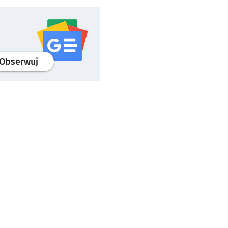
profil
google news
serwisu wroclaw.pl
Obserwuj