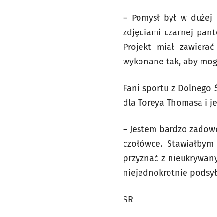
– Pomysł był w dużej 
zdjęciami czarnej pan
Projekt miał zawiera
wykonane tak, aby mogł
Fani sportu z Dolnego 
dla Toreya Thomasa i j
– Jestem bardzo zadowol
czołówce. Stawiałbym
przyznać z nieukrywan
niejednokrotnie podsyła
SR