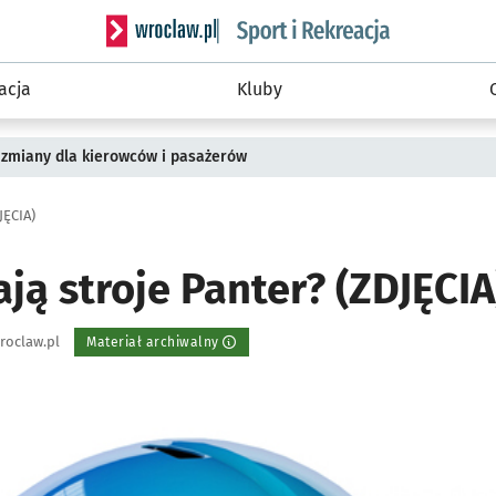
Serwis informacyjny wroclaw.pl podserwis: Sport 
acja
Kluby
 zmiany dla kierowców i pasażerów
JĘCIA)
ją stroje Panter? (ZDJĘCIA
roclaw.pl
Materiał archiwalny