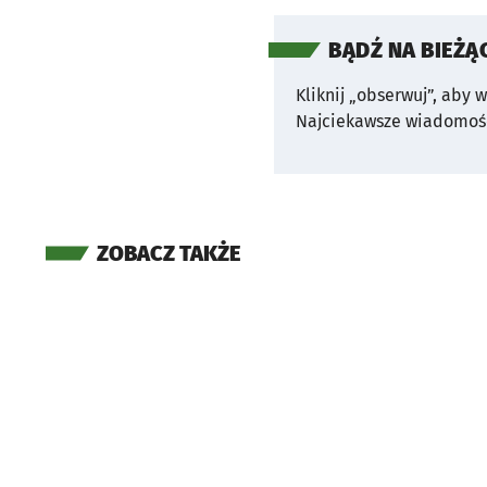
BĄDŹ NA BIEŻĄ
Kliknij „obserwuj”, aby 
Najciekawsze wiadomośc
ZOBACZ TAKŻE