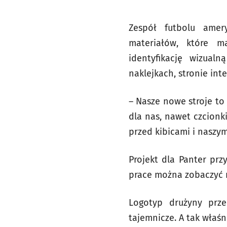
Zespół futbolu amer
materiałów, które m
identyfikację wizual
naklejkach, stronie int
– Nasze nowe stroje to
dla nas, nawet czcionk
przed kibicami i naszy
Projekt dla Panter prz
prace można zobaczyć n
Logotyp drużyny prze
tajemnicze. A tak właś