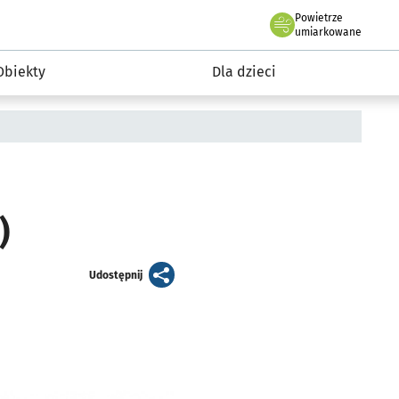
Powietrze
we Wrocławiu
i rekreacja
umiarkowane
Obiekty
Dla dzieci
)
artykuł
Udostępnij