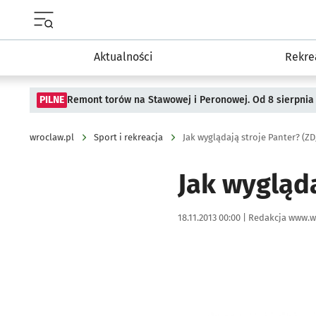
Menu główne portalu wroclaw.pl
Aktualności
Rekre
PILNE
Remont torów na Stawowej i Peronowej. Od 8 sierpnia
wroclaw.pl
Sport i rekreacja
Jak wyglądają stroje Panter? (ZD
Jak wygląda
Data publikacji:
Autor:
18.11.2013 00:00 |
Redakcja www.w
Kliknij, aby powiększyć