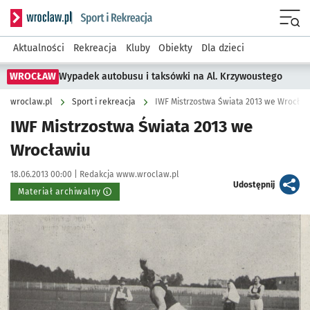
Serwis informacyjny wroclaw.pl podserwis: Sport i rekreacja
Menu
Aktualności
Rekreacja
Kluby
Obiekty
Dla dzieci
WROCŁAW
Wypadek autobusu i taksówki na Al. Krzywoustego
wroclaw.pl
Sport i rekreacja
IWF Mistrzostwa Świata 2013 we Wrocław
IWF Mistrzostwa Świata 2013 we
Wrocławiu
Data publikacji:
Autor:
18.06.2013 00:00 |
Redakcja www.wroclaw.pl
artykuł
Udostępnij
Materiał archiwalny
Kliknij, aby powiększyć