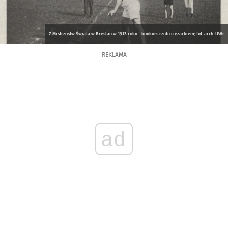
Z Mistrzostw Świata w Breslau w 1913 roku - konkurs rzutu ciężarkiem; fot. arch. UWr
REKLAMA
ad