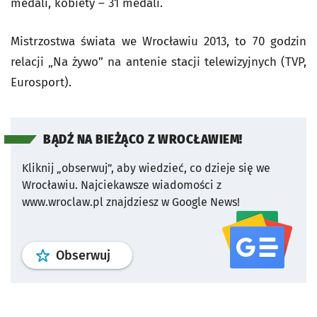
medali, kobiety – 31 medali.
Mistrzostwa świata we Wrocławiu 2013, to 70 godzin
relacji „Na żywo” na antenie stacji telewizyjnych (TVP,
Eurosport).
BĄDŹ NA BIEŻĄCO Z WROCŁAWIEM!
Kliknij „obserwuj”, aby wiedzieć, co dzieje się we
Wrocławiu.
Najciekawsze wiadomości z
www.wroclaw.pl znajdziesz w Google News!
profil
google news
serwisu wroclaw
Obserwuj