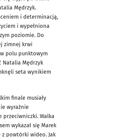
atalia Mędrzyk.
ięceniem i determinacją,
życiem i wypełniona
szym poziomie. Do
j zimnej krwi
ę w polu punktowym
ć Natalia Mędrzyk
mknęli seta wynikiem
lkim finale musiały
nie wyraźnie
 przeciwniczki. Walka
osem wykazał się Marek
 z powtórki wideo. Jak