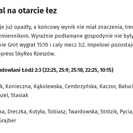
 na otarcie łez
e już opadły, a końcowy wynik nie miał znaczenia, tre
zmiennikom. Wyraźnie podłamane gospodynie nie były 
ie Grot wygrał 15:10 i cały mecz 3:2. Impelowi pozosta
lopress SkyRes Rzeszów.
owlani Łódź 2:3 (22:25, 25:9, 25:18, 22:25, 10:15)
ak, Konieczna, Kąkolewska, Cembrzyńska, Kaczor, Bału
zel, Stasiak
ska, Dreczka, Kutyła, Tobiasz, Twardowska, Strózik, Pycia
Grajber