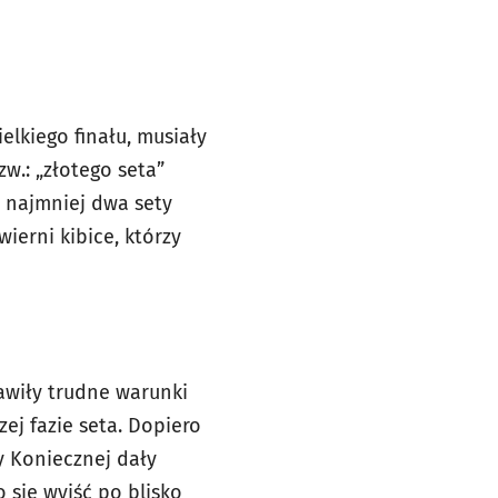
elkiego finału, musiały
zw.: „złotego seta”
 najmniej dwa sety
ierni kibice, którzy
awiły trudne warunki
ej fazie seta. Dopiero
y Koniecznej dały
się wyjść po blisko