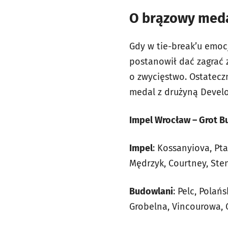
O brązowy medal
Gdy w tie-break’u emocj
postanowił dać zagrać 
o zwycięstwo. Ostateczn
medal z drużyną Deve
Impel Wrocław – Grot Bud
Impel
: Kossanyiova, Pt
Mędrzyk, Courtney, Sten
Budowlani
: Pelc, Polań
Grobelna, Vincourowa, 