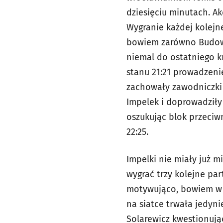
dziesięciu minutach. Ak
Wygranie każdej kolejne
bowiem zarówno Budowla
niemal do ostatniego k
stanu 21:21 prowadzeni
zachowały zawodniczki 
Impelek i doprowadziły
oszukując blok przeciw
22:25.
Impelki nie miały już m
wygrać trzy kolejne par
motywująco, bowiem w d
na siatce trwała jedyni
Solarewicz kwestionując