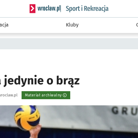
Serwis informacyjny wroclaw.pl podserwis: Sport 
acja
Kluby
 jedynie o brąz
roclaw.pl
Materiał archiwalny