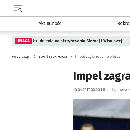
Menu główne portalu wroclaw.pl
Aktualności
Rekre
UWAGA!
Utrudnienia na skrzyżowaniu Ślężnej i Wiśniowej
wroclaw.pl
Sport i rekreacja
Impel zagra jedynie o brąz
Impel zagra
Data publikacji:
Autor:
10.04.2017 00:00 |
Redakcja www.w
Kliknij, aby powiększyć