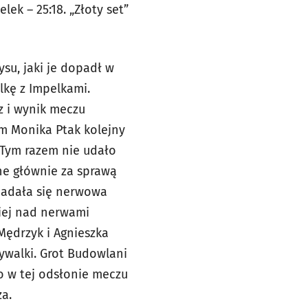
ek – 25:18. „Złoty set”
ysu, jaki je dopadł w
kę z Impelkami.
z i wynik meczu
m Monika Ptak kolejny
 Tym razem nie udało
ne głównie za sprawą
iadała się nerwowa
piej nad nerwami
Mędrzyk i Agnieszka
ywalki. Grot Budowlani
wo w tej odsłonie meczu
za.