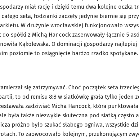
spodarzy miał rację i dzięki temu dwa kolejne oczka tr
ałego seta, łodzianki zaczęły jedynie biernie się przy
parkietu. W drużynie wrocławskiej funkcjonowało wszys
ak do spółki z Michą Hancock zaserwowały łącznie 5 asó
anowiła Kąkolewska. O dominacji gospodarzy najlepie
akim poziomie to osiągnięcie bardzo rzadko spotykane.
amierzał się zatrzymywać. Choć początek seta trzecieg
rtii, to od remisu 8:8 w siatkówkę grała tylko jeden z
rzestawała zadziwiać Micha Hancock, która punktowała z
ale była także niezwykle skuteczna pod siatką często at
icza próżno było szukać słabego ogniwa, wszystkie dz
rotach. To zaowocowało kolejnym, przekonującym zwy