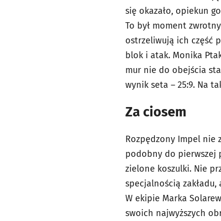
się okazało, opiekun go
To był moment zwrotny c
ostrzeliwują ich część 
blok i atak. Monika Pt
mur nie do obejścia st
wynik seta – 25:9. Na t
Za ciosem
Rozpędzony Impel nie z
podobny do pierwszej pa
zielone koszulki. Nie p
specjalnością zakładu, 
W ekipie Marka Solarew
swoich najwyższych ob