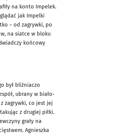
afiły na konto Impelek.
glądać jak Impelki
tko – od zagrywki, po
w, na siatce w bloku
j świadczy końcowy
o był bliźniaczo
espół, ubrany w biało-
 zagrywki, co jest jej
akując z drugiej piłki.
iewczyny grały na
cięstwem. Agnieszka