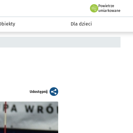
Powietrze
we Wrocławiu
i rekreacja
umiarkowane
Obiekty
Dla dzieci
artykuł
Udostępnij