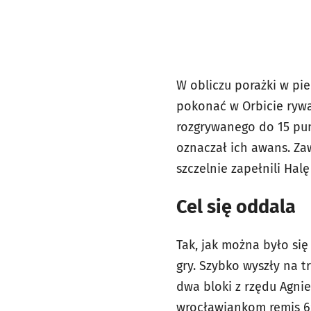
W obliczu porażki w pi
pokonać w Orbicie rywal
rozgrywanego do 15 pu
oznaczał ich awans. Zaw
szczelnie zapełnil
Cel się oddala
Tak, jak można było si
gry. Szybko wyszły na 
dwa bloki z rzędu Agnie
wrocławiankom remis 6: