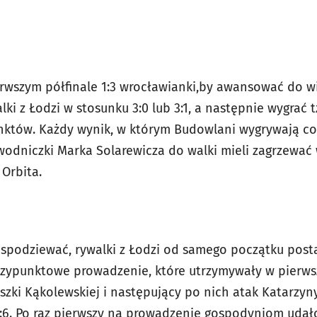
erwszym półfinale 1:3 wrocławianki,by awansować do wi
ki z Łodzi w stosunku 3:0 lub 3:1, a następnie wygrać t
nktów. Każdy wynik, w którym Budowlani wygrywają co
odniczki Marka Solarewicza do walki mieli zagrzewać w
i Halę Orbita.
ę spodziewać, rywalki z Łodzi od samego początku post
trzypunktowe prowadzenie, które utrzymywały w pierwsz
szki Kąkolewskiej i następujący po nich atak Katarzyn
6. Po raz pierwszy na prowadzenie gospodyniom udało 