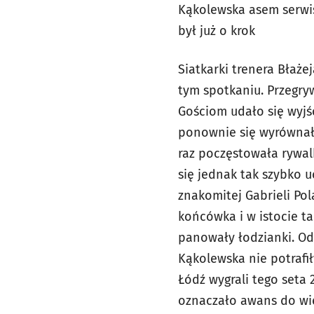
Kąkolewska asem serwis
był już o krok
Siatkarki trenera Błaże
tym spotkaniu. Przegry
Gościom udało się wyjś
ponownie się wyrównał.
raz poczęstowała rywal
się jednak tak szybko 
znakomitej Gabrieli Po
końcówka i w istocie ta
panowały łodzianki. Od 
Kąkolewska nie potrafi
Łódź wygrali tego seta 
oznaczało awans do wiel