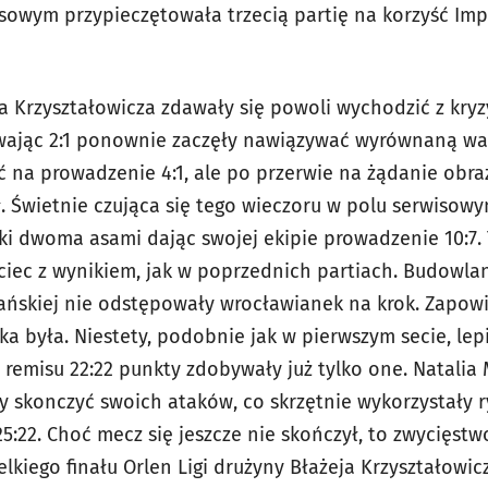
owym przypieczętowała trzecią partię na korzyść Impel
ja Krzyształowicza zdawały się powoli wychodzić z kryz
wając 2:1 ponownie zaczęły nawiązywać wyrównaną wal
ć na prowadzenie 4:1, ale po przerwie na żądanie obra
 Świetnie czująca się tego wieczoru w polu serwisowy
ki dwoma asami dając swojej ekipie prowadzenie 10:7.
uciec z wynikiem, jak w poprzednich partiach. Budowla
lańskiej nie odstępowały wrocławianek na krok. Zapow
ka była. Niestety, podobnie jak w pierwszym secie, le
remisu 22:22 punkty zdobywały już tylko one. Natalia 
ły skonczyć swoich ataków, co skrzętnie wykorzystały r
25:22. Choć mecz się jeszcze nie skończył, to zwycięst
kiego finału Orlen Ligi drużyny Błażeja Krzyształowic