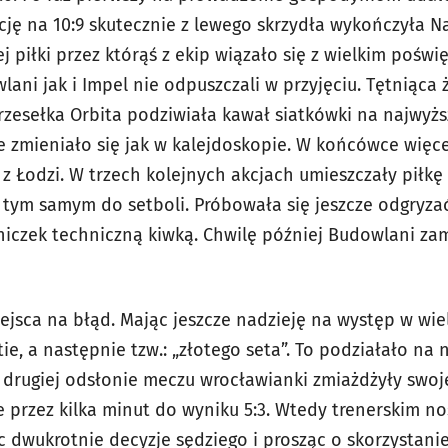
cję na 10:9 skutecznie z lewego skrzydła wykończyła N
j piłki przez którąś z ekip wiązało się z wielkim pośw
ni jak i Impel nie odpuszczali w przyjęciu. Tętniąca 
rzesełka Orbita podziwiała kawał siatkówki na najwyż
e zmieniało się jak w kalejdoskopie. W końcówce więce
z Łodzi. W trzech kolejnych akcjach umieszczały piłk
 tym samym do setboli. Próbowała się jeszcze odgryza
niczek techniczną kiwką. Chwilę później Budowlani za
iejsca na błąd. Mając jeszcze nadzieję na występ w wie
tie, a następnie tzw.: „złotego seta”. To podziałało na 
rugiej odsłonie meczu wrocławianki zmiażdżyły swoje
e przez kilka minut do wyniku 5:3. Wtedy trenerskim n
 dwukrotnie decyzje sędziego i prosząc o skorzystanie