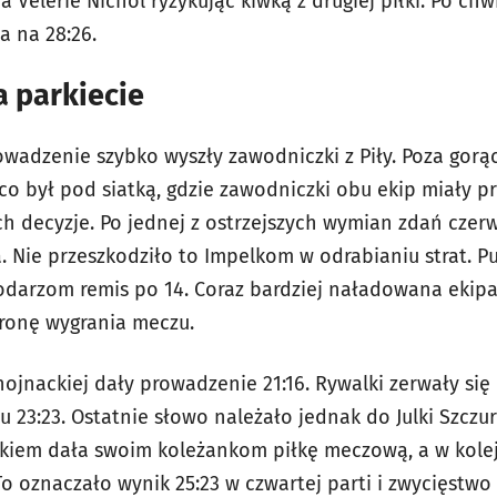
 Velerie Nichol ryzykując kiwką z drugiej piłki. Po chw
a na 28:26.
a parkiecie
rowadzenie szybko wyszły zawodniczki z Piły. Poza gor
co był pod siatką, gdzie zawodniczki obu ekip miały pr
 decyzje. Po jednej z ostrzejszych wymian zdań czer
. Nie przeszkodziło to Impelkom w odrabianiu strat. 
odarzom remis po 14. Coraz bardziej naładowana ekip
tronę wygrania meczu.
ojnackiej dały prowadzenie 21:16. Rywalki zerwały się 
23:23. Ostatnie słowo należało jednak do Julki Szczurow
kiem dała swoim koleżankom piłkę meczową, a w kolej
To oznaczało wynik 25:23 w czwartej parti i zwycięstwo