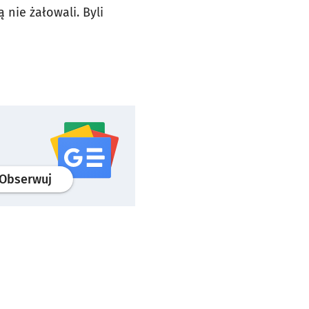
 nie żałowali. Byli
profil
google news
serwisu wroclaw.pl
Obserwuj