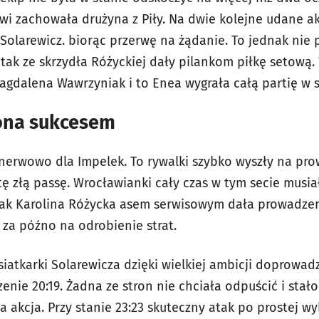
rwi zachowała drużyna z Piły. Na dwie kolejne udane a
Solarewicz. biorąc przerwę na żądanie. To jednak nie 
tak ze skrzydła Różyckiej dały pilankom piłkę setową. 
gdalena Wawrzyniak i to Enea wygrała całą partię w 
ona sukcesem
 nerwowo dla Impelek. To rywalki szybko wyszły na pro
tę złą passę. Wrocławianki cały czas w tym secie musiał
nak Karolina Różycka asem serwisowym dała prowadzen
ż za późno na odrobienie strat.
siatkarki Solarewicza dzięki wielkiej ambicji doprowad
enie 20:19. Żadna ze stron nie chciała odpuścić i stało
 akcja. Przy stanie 23:23 skuteczny atak po prostej w