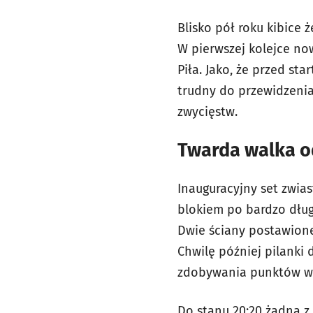
Blisko pół roku kibice 
W pierwszej kolejce no
Piła. Jako, że przed st
trudny do przewidzeni
zwycięstw.
Twarda walka o
Inauguracyjny set zwia
blokiem po bardzo dług
Dwie ściany postawione
Chwilę później pilanki d
zdobywania punktów wśr
Do stanu 20:20 żadna z