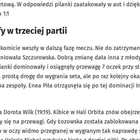
tową. W odpowiedzi pilanki zaatakowały w aut i dzię
 1:1
y w trzeciej partii
akomicie weszły w dalszą fazę meczu. Nie do zatrzyman
aniowała Szczurowska. Dobrą zmianę dała inna z młod
ianki dominowały i osiągnęły przewagę 7 oczek przy s
 prostą drogę do wygrania seta, ale po raz kolejny oka
 zespoły. Enea Piła otrząsnęła się po tej dominacji I
 Dorota Wilk (19:19). Kibice w Hali Orbita znów obejr
ły się na przewagi. Gdy Łozowska została zablokowana 
o w oczy widmo przegranej w wygranym tak naprawdę s