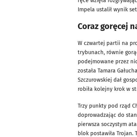
ręce wzięła rozgrywająca
Impela ustalił wynik set
Coraz goręcej n
W czwartej partii na p
trybunach, równie gorą
podejmowane przez nich
została Tamara Gałucha
Szczurowskiej dał gosp
robiła kolejny krok w s
Trzy punkty pod rząd Ch
doprowadzając do stanu 
pierwsza soczystym ata
blok postawiła Trojan. 