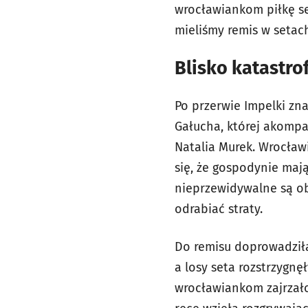
wrocławiankom piłkę se
mieliśmy remis w setach
Blisko katastrof
Po przerwie Impelki zn
Gałucha, której akomp
Natalia Murek. Wrocław
się, że gospodynie mają
nieprzewidywalne są oba
odrabiać straty.
Do remisu doprowadziła
a losy seta rozstrzygnę
wrocławiankom zajrzał