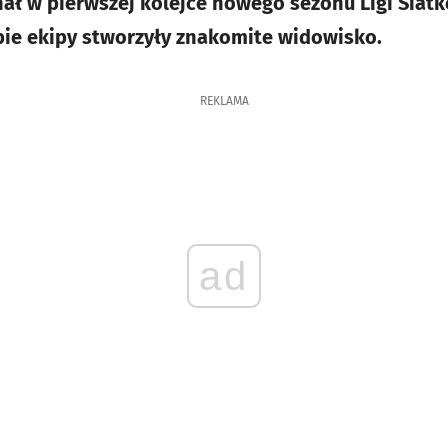
ł w pierwszej kolejce nowego sezonu Ligi Siatk
Obie ekipy stworzyły znakomite widowisko.
REKLAMA
ad