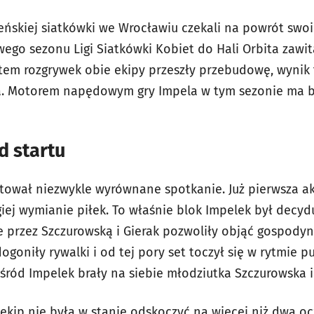
żeńskiej siatkówki we Wrocławiu czekali na powrót swoi
wego sezonu Ligi Siatkówki Kobiet do Hali Orbita zawi
artem rozgrywek obie ekipy przeszły przebudowę, wynik t
a. Motorem napędowym gry Impela w tym sezonie ma b
d startu
stował niezwykle wyrównane spotkanie. Już pierwsza ak
iej wymianie piłek. To właśnie blok Impelek był decyd
 przez Szczurowską i Gierak pozwoliły objąć gospodyn
ogoniły rywalki i od tej pory set toczył się w rytmie p
ód Impelek brały na siebie młodziutka Szczurowska i
 ekip nie była w stanie odskoczyć na więcej niż dwa 