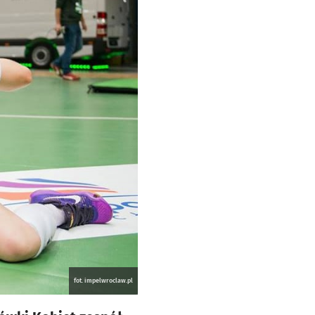
fot. impelwroclaw.pl