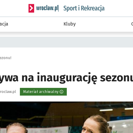
Serwis informacyjny wroclaw.pl podserwis: Sport 
acja
Kluby
sezonu!
ywa na inaugurację sezon
roclaw.pl
Materiał archiwalny