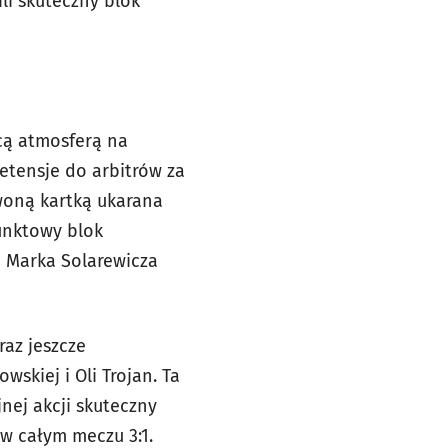
ili skuteczny blok
ącą atmosferą na
etensje do arbitrów za
woną kartką ukarana
Punktowy blok
a Marka Solarewicza
raz jeszcze
skiej i Oli Trojan. Ta
nej akcji skuteczny
 w całym meczu 3:1.