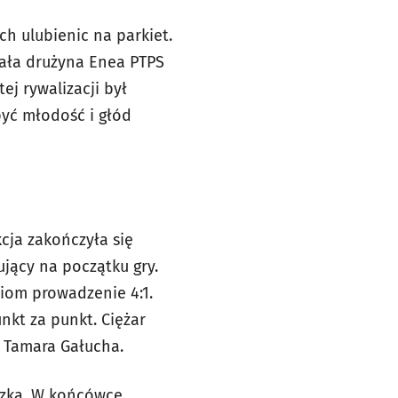
ch ulubienic na parkiet.
tała drużyna Enea PTPS
ej rywalizacji był
yć młodość i głód
cja zakończyła się
ujący na początku gry.
iom prowadzenie 4:1.
unkt za punkt. Ciężar
 Tamara Gałucha.
oczka. W końcówce