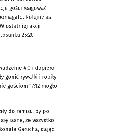
kcje gości reagować
pomagało. Kolejny as
W ostatniej akcji
stosunku 25:20
wadzenie 4:0 i dopiero
y gonić rywalki i robiły
ie gościom 17:12 mogło
ziły do remisu, by po
 się jasne, że wszystko
ykonała Gałucha, dając