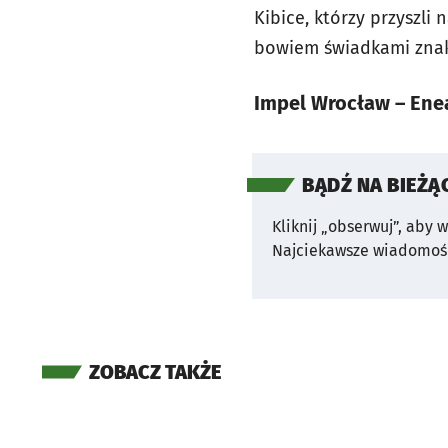
Kibice, którzy przyszli 
bowiem świadkami zna
Impel Wrocław – Enea 
BĄDŹ NA BIEŻĄ
Kliknij „obserwuj”, aby 
Najciekawsze wiadomośc
ZOBACZ TAKŻE