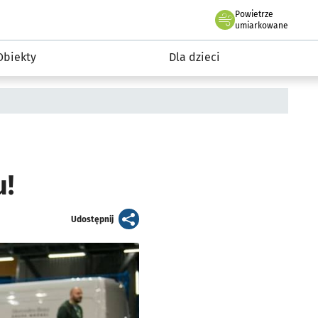
Powietrze
we Wrocławiu
i rekreacja
umiarkowane
Obiekty
Dla dzieci
u!
artykuł
Udostępnij