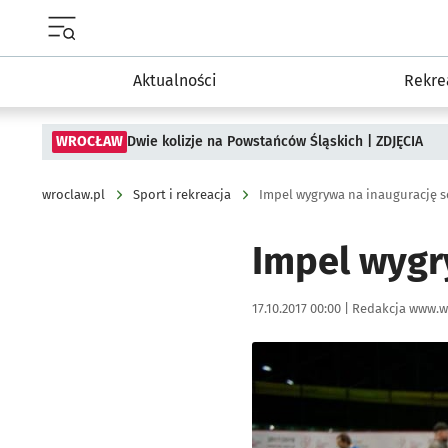
Menu główne portalu wroclaw.pl
Aktualności
Rekre
WROCŁAW
Dwie kolizje na Powstańców Śląskich | ZDJĘCIA
wroclaw.pl
Sport i rekreacja
Impel wygrywa na inaugurację 
Impel wygr
Data publikacji:
Autor:
17.10.2017 00:00 |
Redakcja www.w
Kliknij, aby powiększyć