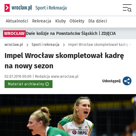
Serwis informacyjny wroclaw.pl podserwis: Sport i rekreacja
Menu
Aktualności
Rekreacja
Kluby
Obiekty
Dla dzieci
WROCŁAW
Dwie kolizje na Powstańców Śląskich | ZDJĘCIA
wroclaw.pl
Sport i rekreacja
Impel Wrocław skompletował kadrę na 
Impel Wrocław skompletował kadrę
na nowy sezon
Data publikacji:
Autor:
02.07.2016 00:00 |
Redakcja www.wroclaw.pl
artykuł
Udostępnij
Materiał archiwalny
Kliknij, aby powiększyć