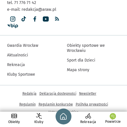
tel. 71 776 71 42
e-mail:
redakcja@araw.pl
Gwardia Wrocław
Obiekty sportowe we
Wrocławiu
Aktualności
Sport dla Dzieci
Rekreacja
Mapa strony
Kluby Sportowe
Inne informacje
Redakcja
Deklaracja dostępności
Newsletter
Regulamin
Regulamin konkursów
Polityka prywatności
Strona główna - wroclaw.pl
Ustawienia cookies
Powietrze
Obiekty
Kluby
Rekreacja
© Copyright 2005-2026, ARAW S.A., Gmina Wrocław