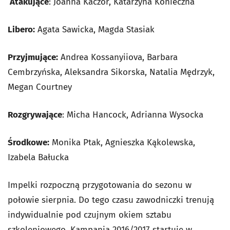
Atakujące
: Joanna Kaczor, Katarzyna Konieczna
Libero:
Agata Sawicka, Magda Stasiak
Przyjmujące:
Andrea Kossanyiiova, Barbara
Cembrzyńska, Aleksandra Sikorska, Natalia Mędrzyk,
Megan Courtney
Rozgrywające
: Micha Hancock, Adrianna Wysocka
Środkowe:
Monika Ptak, Agnieszka Kąkolewska,
Izabela Bałucka
Impelki rozpoczną przygotowania do sezonu w
połowie sierpnia. Do tego czasu zawodniczki trenują
indywidualnie pod czujnym okiem sztabu
szkoleniowego. Kampania 2016/2017 startuje w