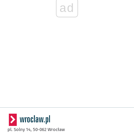
ad
pl. Solny 14,
50-062
Wrocław