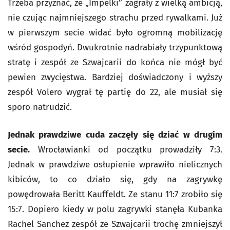
Trzeba przyznać, że „Impelki” zagrały z wielką ambicją,
nie czując najmniejszego strachu przed rywalkami. Już
w pierwszym secie widać było ogromną mobilizację
wśród gospodyń. Dwukrotnie nadrabiały trzypunktową
stratę i zespół ze Szwajcarii do końca nie mógł być
pewien zwycięstwa. Bardziej doświadczony i wyższy
zespół Volero wygrał tę partię do 22, ale musiał się
sporo natrudzić.
Jednak prawdziwe cuda zaczęły się dziać w drugim
secie.
Wrocławianki od początku prowadziły 7:3.
Jednak w prawdziwe osłupienie wprawiło nielicznych
kibiców, to co działo się, gdy na zagrywkę
powędrowała Beritt Kauffeldt. Ze stanu 11:7 zrobiło się
15:7. Dopiero kiedy w polu zagrywki stanęła Kubanka
Rachel Sanchez zespół ze Szwajcarii trochę zmniejszył