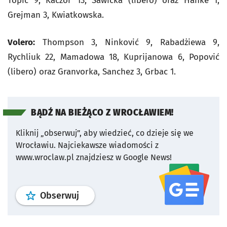
Topić 9, Kaczor 13, Sawicka (libero) oraz Hanke 1,
Grejman 3, Kwiatkowska.
Volero:
Thompson 3, Ninković 9, Rabadżiewa 9,
Rychliuk 22, Mamadowa 18, Kuprijanowa 6, Popović
(libero) oraz Granvorka, Sanchez 3, Grbac 1.
BĄDŹ NA BIEŻĄCO Z WROCŁAWIEM!
Kliknij „obserwuj”, aby wiedzieć, co dzieje się we
Wrocławiu.
Najciekawsze wiadomości z
www.wroclaw.pl znajdziesz w Google News!
profil
google news
serwisu wroclaw
Obserwuj