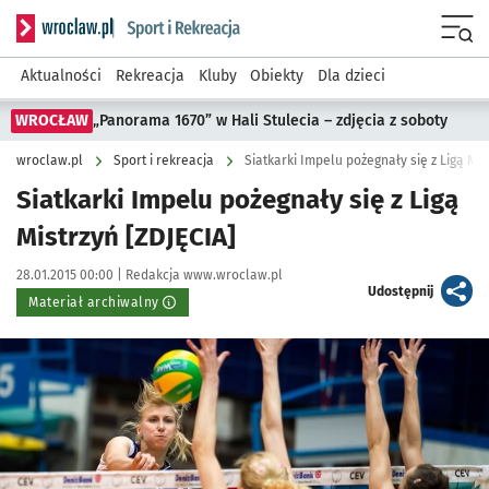
Serwis informacyjny wroclaw.pl podserwis: Sport i rekreacja
Menu
Aktualności
Rekreacja
Kluby
Obiekty
Dla dzieci
WROCŁAW
„Panorama 1670” w Hali Stulecia – zdjęcia z soboty
wroclaw.pl
Sport i rekreacja
Siatkarki Impelu pożegnały się z Ligą Mis
Siatkarki Impelu pożegnały się z Ligą
Mistrzyń [ZDJĘCIA]
Data publikacji:
Autor:
28.01.2015 00:00 |
Redakcja www.wroclaw.pl
artykuł
Udostępnij
Materiał archiwalny
Kliknij, aby powiększyć