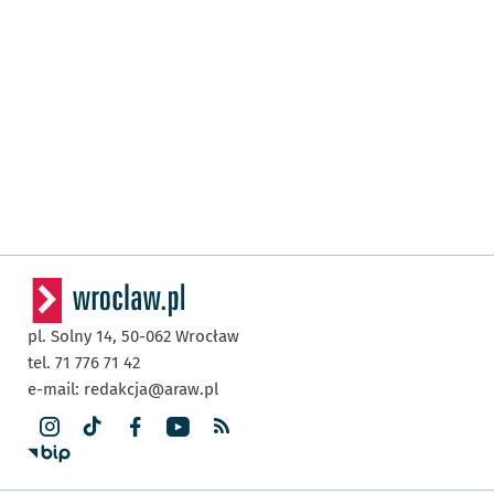
pl. Solny 14,
50-062
Wrocław
tel. 71 776 71 42
e-mail:
redakcja@araw.pl