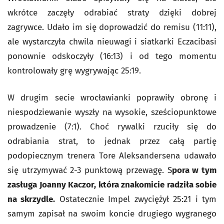
wkrótce zaczęły odrabiać straty dzięki dobrej
zagrywce. Udało im się doprowadzić do remisu (11:11),
ale wystarczyła chwila nieuwagi i siatkarki Eczacibasi
ponownie odskoczyły (16:13) i od tego momentu
kontrolowały grę wygrywając 25:19.
W drugim secie wrocławianki poprawiły obronę i
niespodziewanie wyszły na wysokie, sześciopunktowe
prowadzenie (7:1). Choć rywalki rzuciły się do
odrabiania strat, to jednak przez całą partię
podopiecznym trenera Tore Aleksandersena udawało
się utrzymywać 2-3 punktową przewagę. S
pora w tym
zasługa Joanny Kaczor, która znakomicie radziła sobie
na skrzydle.
Ostatecznie Impel zwyciężył 25:21 i tym
samym zapisał na swoim koncie drugiego wygranego