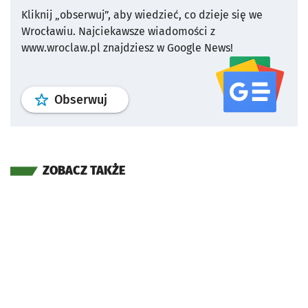
Kliknij „obserwuj”, aby wiedzieć, co dzieje się we
Wrocławiu.
Najciekawsze wiadomości z
www.wroclaw.pl znajdziesz w Google News!
profil
google news
serwisu wroclaw
Obserwuj
ZOBACZ TAKŻE