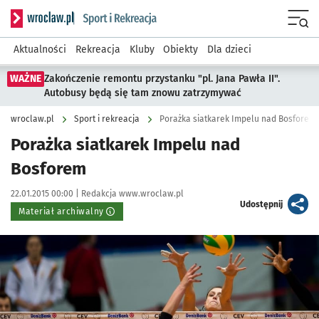
Serwis informacyjny wroclaw.pl podserwis: Sport i rekreacja
Menu
Aktualności
Rekreacja
Kluby
Obiekty
Dla dzieci
WAŻNE
Zakończenie remontu przystanku "pl. Jana Pawła II".
Autobusy będą się tam znowu zatrzymywać
wroclaw.pl
Sport i rekreacja
Porażka siatkarek Impelu nad Bosforem
Porażka siatkarek Impelu nad
Bosforem
Data publikacji:
Autor:
22.01.2015 00:00 |
Redakcja www.wroclaw.pl
artykuł
Udostępnij
Materiał archiwalny
Kliknij, aby powiększyć