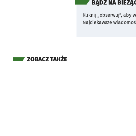
BĄDŹ NA BIEŻĄ
Kliknij „obserwuj”, aby 
Najciekawsze wiadomośc
ZOBACZ TAKŻE