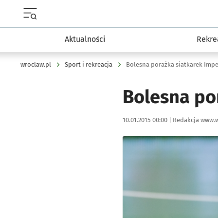
Menu główne portalu wroclaw.pl
Aktualności
Rekre
wroclaw.pl
Sport i rekreacja
Bolesna porażka siatkarek Imp
Bolesna po
Data publikacji:
Autor:
10.01.2015 00:00 |
Redakcja www.w
Kliknij, aby powiększyć