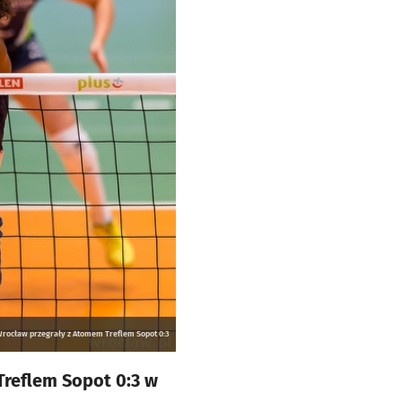
Wrocław przegrały z Atomem Treflem Sopot 0:3
Treflem Sopot 0:3 w