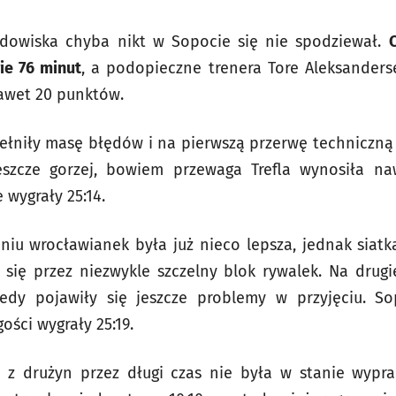
dowiska chyba nikt w Sopocie się nie spodziewał.
ie 76 minut
, a podopieczne trenera Tore Aleksanders
awet 20 punktów.
łniły masę błędów i na pierwszą przerwę techniczną
jeszcze gorzej, bowiem przewaga Trefla wynosiła na
 wygrały 25:14.
iu wrocławianek była już nieco lepsza, jednak siatk
się przez niezwykle szczelny blok rywalek. Na drugi
tedy pojawiły się jeszcze problemy w przyjęciu. So
ści wygrały 25:19.
 z drużyn przez długi czas nie była w stanie wypr