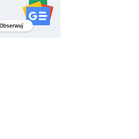
profil
google news
serwisu wroclaw.pl
Obserwuj