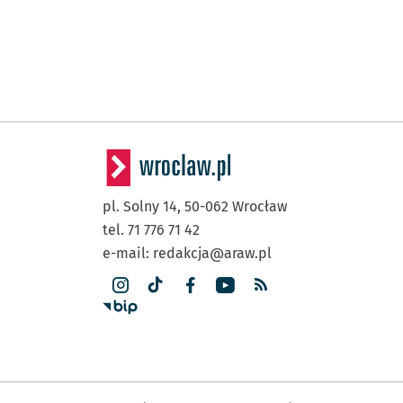
pl. Solny 14,
50-062
Wrocław
tel. 71 776 71 42
e-mail:
redakcja@araw.pl