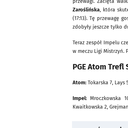
przewagi. Zacięta wal
Zaroślińska
, która sk
(17:13). Tę przewagę g
zdobyły jeszcze tylko 
Teraz zespół Impelu cz
w meczu Ligi Mistrzyń.
PGE Atom Trefl S
Atom:
Tokarska 7, Lays 5
Impel:
Mroczkowska 10
Kwaitkowska 2, Grejman,