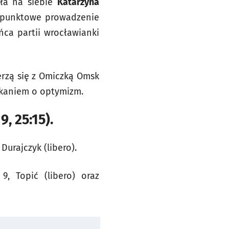
ęła na siebie
Katarzyna
ropunktowe prowadzenie
ńca partii wrocławianki
erzą się z Omiczką Omsk
otkaniem o optymizm.
, 25:15).
Durajczyk (libero).
9, Topić (libero) oraz