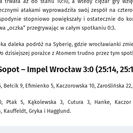
ka trwała aż do stanu 10:10, a wtedy ciężar gry wzi
utecznymi atakami wyprowadziła swój zespół na czte
ospodynie stopniowo powiększały i ostatecznie do ko
dwa „oczka” przegrywając w całym spotkaniu 0:3.
eka daleka podróż na Syberię, gdzie wrocławianki zmi
 Po dzisiejszej porażce z Atomem trudno przez tym sp
opot – Impel Wrocław 3:0 (25:14, 25:19
, Bełcik 9, Efimienko 5, Kaczorowska 10, Zaroślińska 22, 
, Ptak 5, Kąkolewska 3, Cutura 3, Hanke, Kaczor 
 Kauffeldt, Gryka i Hagglund.