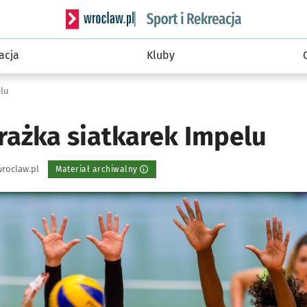
Serwis informacyjny wroclaw.pl podserwis: Sport 
acja
Kluby
elu
rażka siatkarek Impelu
roclaw.pl
Materiał archiwalny