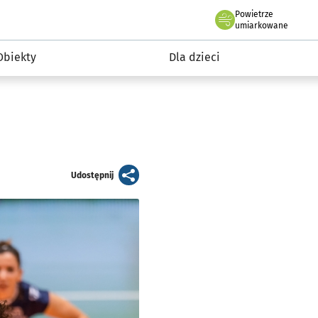
Powietrze
we Wrocławiu
i rekreacja
umiarkowane
Obiekty
Dla dzieci
artykuł
Udostępnij