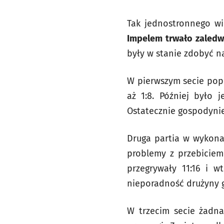
Tak jednostronnego wi
Impelem trwało zaledw
były w stanie zdobyć n
W pierwszym secie pope
aż 1:8. Później było 
Ostatecznie gospodynie
Druga partia w wykonan
problemy z przebiciem 
przegrywały 11:16 i w
nieporadność drużyny go
W trzecim secie żadna