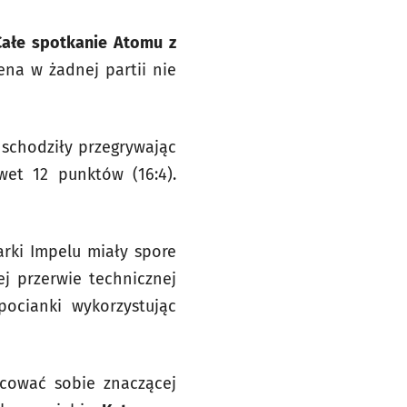
Całe spotkanie Atomu z
ena w żadnej partii nie
 schodziły przegrywając
wet 12 punktów (16:4).
arki Impelu miały spore
ej przerwie technicznej
pocianki wykorzystując
acować sobie znaczącej