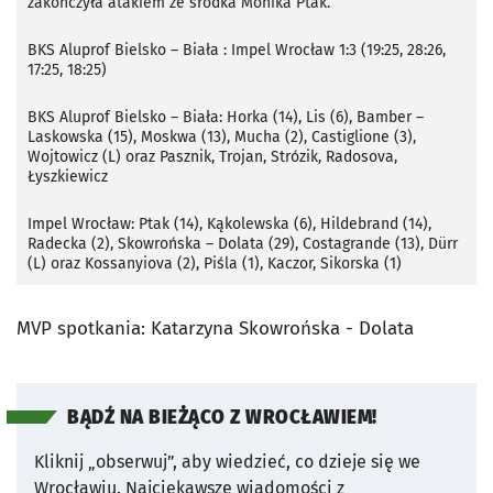
zakończyła atakiem ze środka Monika Ptak.
BKS Aluprof Bielsko – Biała : Impel Wrocław 1:3 (19:25, 28:26,
17:25, 18:25)
BKS Aluprof Bielsko – Biała: Horka (14), Lis (6), Bamber –
Laskowska (15), Moskwa (13), Mucha (2), Castiglione (3),
Wojtowicz (L) oraz Pasznik, Trojan, Strózik, Radosova,
Łyszkiewicz
Impel Wrocław: Ptak (14), Kąkolewska (6), Hildebrand (14),
Radecka (2), Skowrońska – Dolata (29), Costagrande (13), Dürr
(L) oraz Kossanyiova (2), Piśla (1), Kaczor, Sikorska (1)
MVP spotkania: Katarzyna Skowrońska - Dolata
BĄDŹ NA BIEŻĄCO Z WROCŁAWIEM!
Kliknij „obserwuj”, aby wiedzieć, co dzieje się we
Wrocławiu.
Najciekawsze wiadomości z