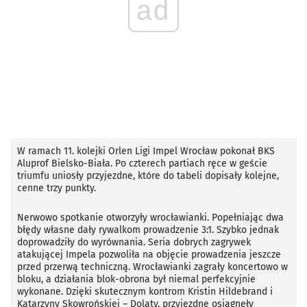
ad
W ramach 11. kolejki Orlen Ligi Impel Wrocław pokonał BKS
Aluprof Bielsko-Biała. Po czterech partiach ręce w geście
triumfu uniosły przyjezdne, które do tabeli dopisały kolejne,
cenne trzy punkty.
Nerwowo spotkanie otworzyły wrocławianki. Popełniając dwa
błędy własne dały rywalkom prowadzenie 3:1. Szybko jednak
doprowadziły do wyrównania. Seria dobrych zagrywek
atakującej Impela pozwoliła na objęcie prowadzenia jeszcze
przed przerwą techniczną. Wrocławianki zagrały koncertowo w
bloku, a działania blok-obrona był niemal perfekcyjnie
wykonane. Dzięki skutecznym kontrom Kristin Hildebrand i
Katarzyny Skowrońskiej – Dolaty, przyjezdne osiągnęły