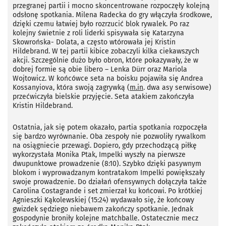
przegranej partii i mocno skoncentrowane rozpoczęły kolejną
odsłonę spotkania. Milena Radecka do gry włączyła środkowe,
dzięki czemu łatwiej było rozrzucić blok rywalek. Po raz
kolejny świetnie z roli liderki spisywała się Katarzyna
Skowrońska- Dolata, a często wtórowała jej Kristin
Hildebrand. W tej partii kibice zobaczyli kilka ciekawszych
akcji. Szczególnie dużo było obron, które pokazywały, że w
dobrej formie są obie libero – Lenka Dürr oraz Mariola
Wojtowicz. W końcówce seta na boisku pojawiła się Andrea
Kossanyiova, która swoją zagrywką (
m.in
. dwa asy serwisowe)
przećwiczyła bielskie przyjęcie. Seta atakiem zakończyła
Kristin Hildebrand.
Ostatnia, jak się potem okazało, partia spotkania rozpoczęła
się bardzo wyrównanie. Oba zespoły nie pozwoliły rywalkom
na osiągniecie przewagi. Dopiero, gdy przechodzącą piłkę
wykorzystała Monika Ptak, Impelki wyszły na pierwsze
dwupunktowe prowadzenie (8:10). Szybko dzięki pasywnym
blokom i wyprowadzanym kontratakom Impelki powiększały
swoje prowadzenie. Do działań ofensywnych dołączyła także
Carolina Costagrande i set zmierzał ku końcowi. Po krótkiej
Agnieszki Kąkolewskiej (15:24) wydawało się, że końcowy
gwizdek sędziego niebawem zakończy spotkanie. Jednak
gospodynie broniły kolejne matchballe. Ostatecznie mecz