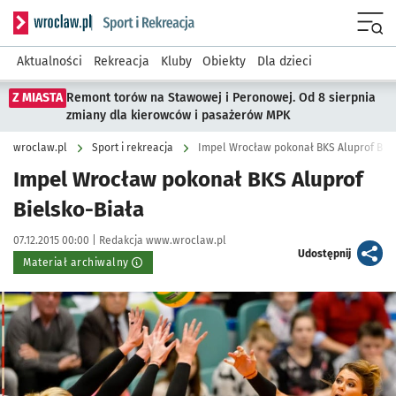
Serwis informacyjny wroclaw.pl podserwis: Sport i rekreacja
Menu
Aktualności
Rekreacja
Kluby
Obiekty
Dla dzieci
Z MIASTA
Remont torów na Stawowej i Peronowej. Od 8 sierpnia
zmiany dla kierowców i pasażerów MPK
wroclaw.pl
Sport i rekreacja
Impel Wrocław pokonał BKS Aluprof Biel
Impel Wrocław pokonał BKS Aluprof
Bielsko-Biała
Data publikacji:
Autor:
07.12.2015 00:00 |
Redakcja www.wroclaw.pl
artykuł
Udostępnij
Materiał archiwalny
Kliknij, aby powiększyć