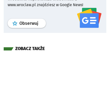
www.wroclaw.pl znajdziesz w Google News!
profil
google news
serwisu wroclaw
Obserwuj
ZOBACZ TAKŻE