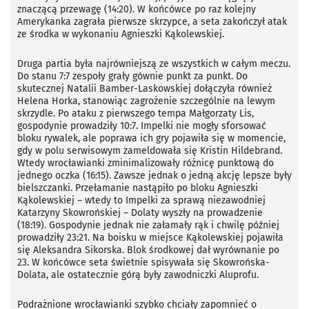
znaczącą przewagę (14:20). W końcówce po raz kolejny
Amerykanka zagrała pierwsze skrzypce, a seta zakończył atak
ze środka w wykonaniu Agnieszki Kąkolewskiej.
Druga partia była najrówniejszą ze wszystkich w całym meczu.
Do stanu 7:7 zespoły grały gównie punkt za punkt. Do
skutecznej Natalii Bamber-Laskowskiej dołączyła również
Helena Horka, stanowiąc zagrożenie szczególnie na lewym
skrzydle. Po ataku z pierwszego tempa Małgorzaty Lis,
gospodynie prowadziły 10:7. Impelki nie mogły sforsować
bloku rywalek, ale poprawa ich gry pojawiła się w momencie,
gdy w polu serwisowym zameldowała się Kristin Hildebrand.
Wtedy wrocławianki zminimalizowały różnicę punktową do
jednego oczka (16:15). Zawsze jednak o jedną akcję lepsze były
bielszczanki. Przełamanie nastąpiło po bloku Agnieszki
Kąkolewskiej – wtedy to Impelki za sprawą niezawodniej
Katarzyny Skowrońskiej – Dolaty wyszły na prowadzenie
(18:19). Gospodynie jednak nie załamały rąk i chwilę później
prowadziły 23:21. Na boisku w miejsce Kąkolewskiej pojawiła
się Aleksandra Sikorska. Blok środkowej dał wyrównanie po
23. W końcówce seta świetnie spisywała się Skowrońska-
Dolata, ale ostatecznie górą były zawodniczki Aluprofu.
Podrażnione wrocławianki szybko chciały zapomnieć o