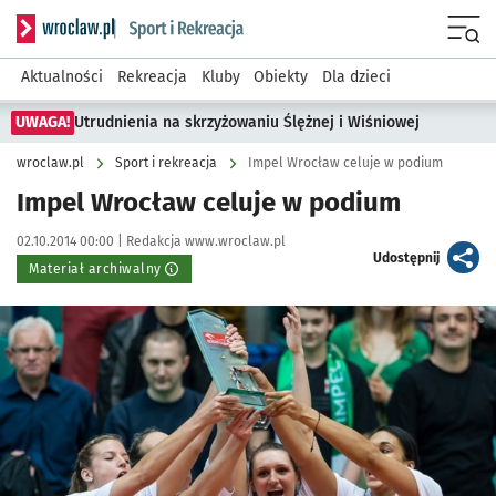
Serwis informacyjny wroclaw.pl podserwis: Sport i rekreacja
Menu
Aktualności
Rekreacja
Kluby
Obiekty
Dla dzieci
UWAGA!
Utrudnienia na skrzyżowaniu Ślężnej i Wiśniowej
wroclaw.pl
Sport i rekreacja
Impel Wrocław celuje w podium
Impel Wrocław celuje w podium
Data publikacji:
Autor:
02.10.2014 00:00 |
Redakcja www.wroclaw.pl
artykuł
Udostępnij
Materiał archiwalny
Kliknij, aby powiększyć