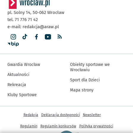
pl. Solny 14,
50-062
Wrocław
tel. 71 776 71 42
e-mail:
redakcja@araw.pl
Gwardia Wrocław
Obiekty sportowe we
Wrocławiu
Aktualności
Sport dla Dzieci
Rekreacja
Mapa strony
Kluby Sportowe
Inne informacje
Redakcja
Deklaracja dostępności
Newsletter
Regulamin
Regulamin konkursów
Polityka prywatności