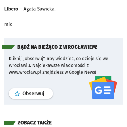
Libero
– Agata Sawicka.
mic
BĄDŹ NA BIEŻĄCO Z WROCŁAWIEM!
Kliknij „obserwuj”, aby wiedzieć, co dzieje się we
Wrocławiu.
Najciekawsze wiadomości z
www.wroclaw.pl znajdziesz w Google News!
profil
google news
serwisu wroclaw
Obserwuj
ZOBACZ TAKŻE