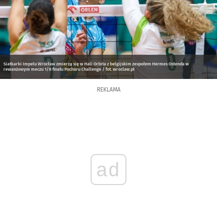
Siatkarki Impelu Wrocław zmierzą się w Hali Orbita z belgijskim zespołem Hermes Ostenda w
rewanżowym meczu 1/8 finału Pucharu Challenge / fot. wroclaw.pl
REKLAMA
ad