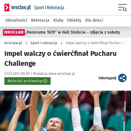
Serwis informacyjny wroclaw.pl podserwis: Sport i rekreacja
Menu
Aktualności
Rekreacja
Kluby
Obiekty
Dla dzieci
WROCŁAW
„Panorama 1670” w Hali Stulecia – zdjęcia z soboty
wroclaw.pl
Sport i rekreacja
Impel walczy o ćwierćfinał Pucharu Cha
Impel walczy o ćwierćfinał Pucharu
Challenge
Data publikacji:
Autor:
21.01.2014 00:00 |
Redakcja www.wroclaw.pl
artykuł
Udostępnij
Materiał archiwalny
Kliknij, aby powiększyć