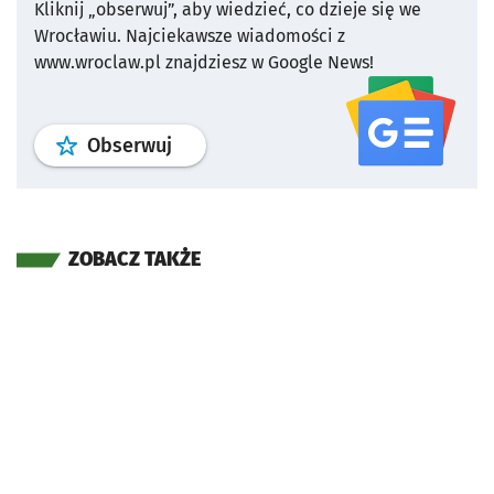
Kliknij „obserwuj”, aby wiedzieć, co dzieje się we
Wrocławiu.
Najciekawsze wiadomości z
www.wroclaw.pl znajdziesz w Google News!
profil
google news
serwisu wroclaw
Obserwuj
ZOBACZ TAKŻE