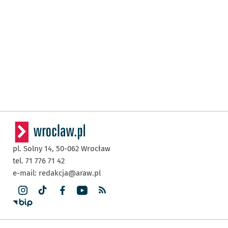
pl. Solny 14,
50-062
Wrocław
tel. 71 776 71 42
e-mail:
redakcja@araw.pl