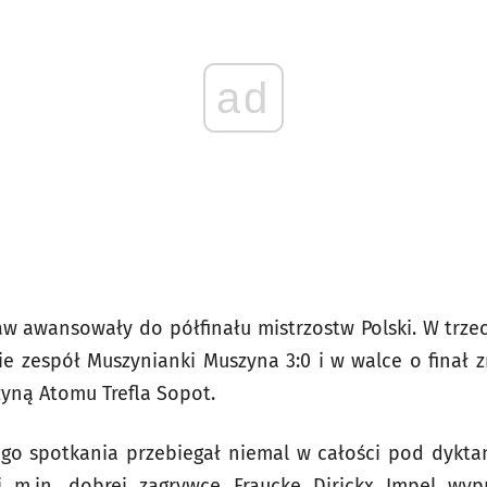
ad
aw awansowały do półfinału mistrzostw Polski. W trz
ie zespół Muszynianki Muszyna 3:0 i w walce o finał z
żyną Atomu Trefla Sopot.
ego spotkania przebiegał niemal w całości pod dyktan
i m.in. dobrej zagrywce Fraucke Dirickx Impel wy