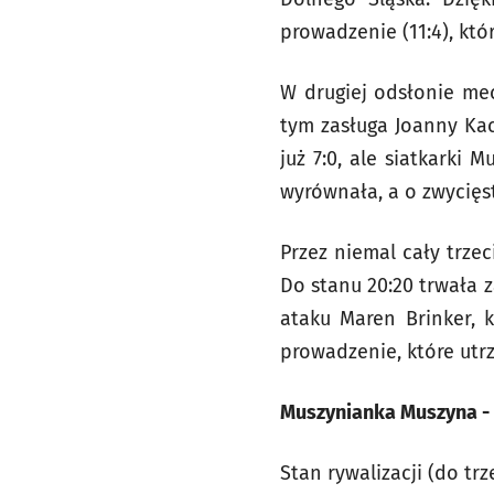
prowadzenie (11:4), któr
W drugiej odsłonie me
tym zasługa Joanny Kac
już 7:0, ale siatkarki 
wyrównała, a o zwycię
Przez niemal cały trze
Do stanu 20:20 trwała 
ataku Maren Brinker,
prowadzenie, które utr
Muszynianka Muszyna - Im
Stan rywalizacji (do tr