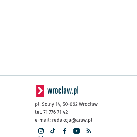
pl. Solny 14,
50-062
Wrocław
tel. 71 776 71 42
e-mail:
redakcja@araw.pl