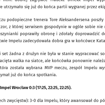
e utrzymało się już do końca partii wygranej przez ekip
czu podopieczne trenera Tore Aleksandersena poszły
zor, z której serwisem gospodynie w ogóle sobie nie r
Muszynianki poprawiły obronę i zdołały doprowadzić do
stwie Impelu zadecydowała dobra gra w końcówce Kata
ci set żadna z drużyn nie była w stanie wypracować so
zacięta walka na siatce, ale końcówka ponownie należ
 która została wybrana MVP meczu, zespół Impelu w
zymał już do końca spotkania.
pel Wrocław 0:3 (17:25, 22:25, 22:25).
zech zwycięstw): 3-0 dla Impelu, który awansował do pół