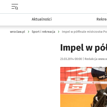
Menu główne portalu wroclaw.pl
Aktualności
Rekre
wroclaw.pl
Sport i rekreacja
Impel w półfinale mistrzostw Po
Impel w pół
Data publikacji:
Autor:
23.03.2014 00:00 |
Redakcja www.w
Kliknij, aby powiększyć