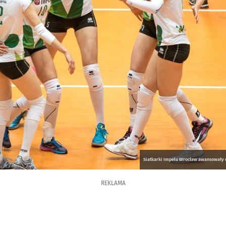
Siatkarki Impelu Wrocław awansowały do 
REKLAMA