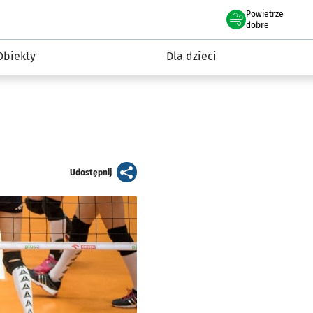
Powietrze
we Wrocławiu
i rekreacja
dobre
Obiekty
Dla dzieci
artykuł
Udostępnij