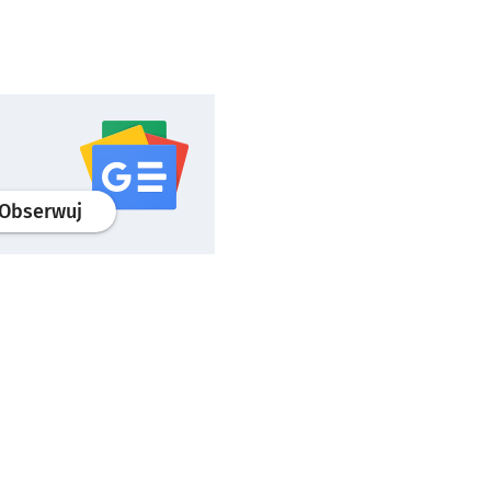
profil
google news
serwisu wroclaw.pl
Obserwuj