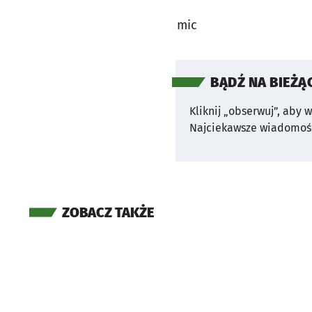
mic
BĄDŹ NA BIEŻĄ
Kliknij „obserwuj”, aby 
Najciekawsze wiadomośc
ZOBACZ TAKŻE