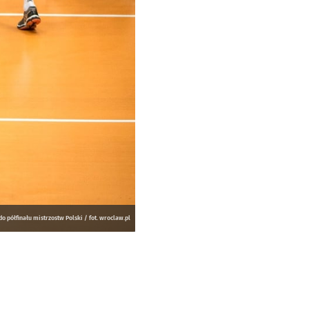
półfinału mistrzostw Polski / fot. wroclaw.pl