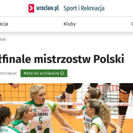
Serwis informacyjny wroclaw.pl podserwis: Sport 
acja
Kluby
lski
finale mistrzostw Polski
roclaw.pl
Materiał archiwalny