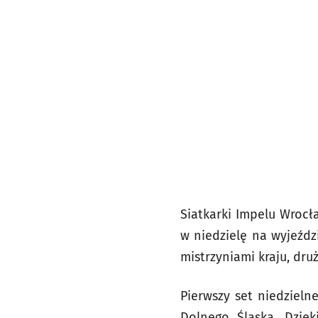
Siatkarki Impelu Wrocł
w niedzielę na wyjeźdz
mistrzyniami kraju, dru
Pierwszy set niedzieln
Dolnego Śląska. Dzięk