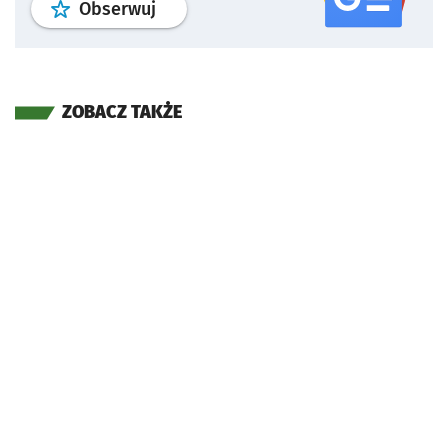
profil
google news
serwisu wroclaw
Obserwuj
ZOBACZ TAKŻE