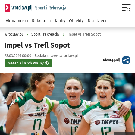
Serwis informacyjny wroclaw.pl podserwis: Sport i rekreacja
Menu
Aktualności
Rekreacja
Kluby
Obiekty
Dla dzieci
wroclaw.pl
Sport i rekreacja
Impel vs Trefl Sopot
Impel vs Trefl Sopot
Data publikacji:
Autor:
23.03.2016 00:00 |
Redakcja www.wroclaw.pl
artykuł
Udostępnij
Materiał archiwalny
Kliknij, aby powiększyć