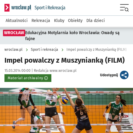
Serwis informacyjny wroclaw.pl podserwis: Sport i rekreacja
Menu
Aktualności
Rekreacja
Kluby
Obiekty
Dla dzieci
WROCŁAW
Edukacyjna Motylarnia koło Wrocławia: Owady są
fajne
wroclaw.pl
Sport i rekreacja
Impel powalczy z Muszynianką (FILM)
Impel powalczy z Muszynianką (FILM)
Data publikacji:
Autor:
15.03.2014 00:00 |
Redakcja www.wroclaw.pl
artykuł
Udostępnij
Materiał archiwalny
Kliknij, aby powiększyć