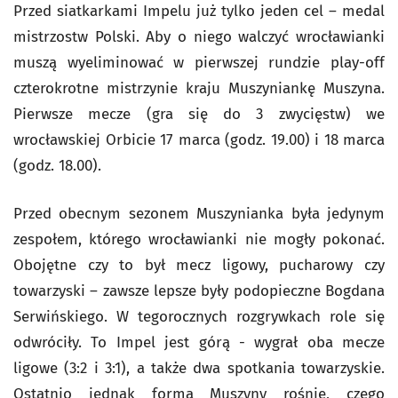
Przed siatkarkami Impelu już tylko jeden cel – medal
mistrzostw Polski. Aby o niego walczyć wrocławianki
muszą wyeliminować w pierwszej rundzie play-off
czterokrotne mistrzynie kraju Muszyniankę Muszyna.
Pierwsze mecze (gra się do 3 zwycięstw) we
wrocławskiej Orbicie 17 marca (godz. 19.00) i 18 marca
(godz. 18.00).
Przed obecnym sezonem Muszynianka była jedynym
zespołem, którego wrocławianki nie mogły pokonać.
Obojętne czy to był mecz ligowy, pucharowy czy
towarzyski – zawsze lepsze były podopieczne Bogdana
Serwińskiego. W tegorocznych rozgrywkach role się
odwróciły. To Impel jest górą - wygrał oba mecze
ligowe (3:2 i 3:1), a także dwa spotkania towarzyskie.
Ostatnio jednak forma Muszyny rośnie, czego