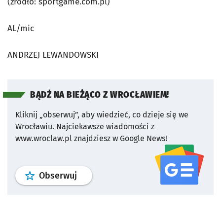
(źródło: sportgame.com.pl)
AL/mic
ANDRZEJ LEWANDOWSKI
BĄDŹ NA BIEŻĄCO Z WROCŁAWIEM!
Kliknij „obserwuj”, aby wiedzieć, co dzieje się we
Wrocławiu.
Najciekawsze wiadomości z
www.wroclaw.pl znajdziesz w Google News!
profil
google news
serwisu wroclaw
Obserwuj