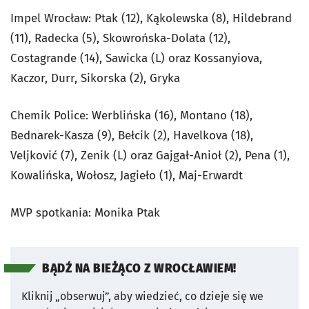
Impel Wrocław: Ptak (12), Kąkolewska (8), Hildebrand
(11), Radecka (5), Skowrońska-Dolata (12),
Costagrande (14), Sawicka (L) oraz Kossanyiova,
Kaczor, Durr, Sikorska (2), Gryka
Chemik Police: Werblińska (16), Montano (18),
Bednarek-Kasza (9), Bełcik (2), Havelkova (18),
Veljković (7), Zenik (L) oraz Gajgał-Anioł (2), Pena (1),
Kowalińska, Wołosz, Jagieło (1), Maj-Erwardt
MVP spotkania: Monika Ptak
BĄDŹ NA BIEŻĄCO Z WROCŁAWIEM!
Kliknij „obserwuj”, aby wiedzieć, co dzieje się we