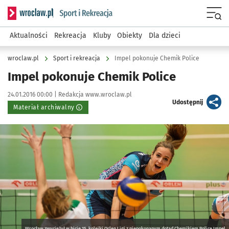
Serwis informacyjny wroclaw.pl podserwis: Sport i rekreacja
Menu
Aktualności
Rekreacja
Kluby
Obiekty
Dla dzieci
wroclaw.pl
Sport i rekreacja
Impel pokonuje Chemik Police
Impel pokonuje Chemik Police
Data publikacji:
Autor:
24.01.2016 00:00 |
Redakcja www.wroclaw.pl
artykuł
Udostępnij
Materiał archiwalny
Kliknij, aby powiększyć
Wrocław zwyciężył w hicie 15. kolejki Orlen Ligi z niepokonanym dotąd Chemikiem Police Impel