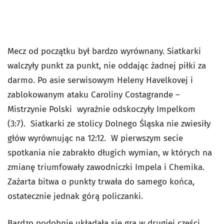
Mecz od początku był bardzo wyrównany. Siatkarki
walczyły punkt za punkt, nie oddając żadnej piłki za
darmo. Po asie serwisowym Heleny Havelkovej i
zablokowanym ataku Caroliny Costagrande –
Mistrzynie Polski wyraźnie odskoczyły Impelkom
(3:7). Siatkarki ze stolicy Dolnego Śląska nie zwiesiły
głów wyrównując na 12:12. W pierwszym secie
spotkania nie zabrakło długich wymian, w których na
zmianę triumfowały zawodniczki Impela i Chemika.
Zażarta bitwa o punkty trwała do samego końca,
ostatecznie jednak górą policzanki.
Bardzo podobnie układała się gra w drugiej części