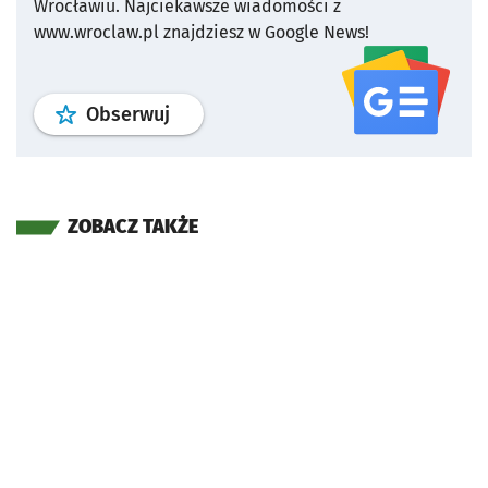
Wrocławiu.
Najciekawsze wiadomości z
www.wroclaw.pl znajdziesz w Google News!
profil
google news
serwisu wroclaw
Obserwuj
ZOBACZ TAKŻE