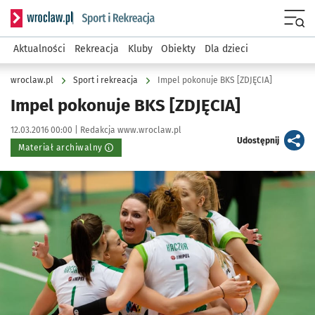
Serwis informacyjny wroclaw.pl podserwis: Sport i rekreacja
Menu
Aktualności
Rekreacja
Kluby
Obiekty
Dla dzieci
wroclaw.pl
Sport i rekreacja
Impel pokonuje BKS [ZDJĘCIA]
Impel pokonuje BKS [ZDJĘCIA]
Data publikacji:
Autor:
12.03.2016 00:00 |
Redakcja www.wroclaw.pl
artykuł
Udostępnij
Materiał archiwalny
Kliknij, aby powiększyć