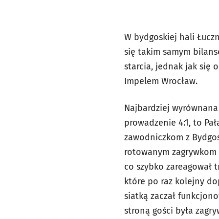
W bydgoskiej hali Łuczn
się takim samym bilans
starcia, jednak jak si
Impelem Wrocław.
Najbardziej wyrównana 
prowadzenie 4:1, to Pał
zawodniczkom z Bydgos
rotowanym zagrywkom Mi
co szybko zareagował t
które po raz kolejny do
siatką zaczał funkcjon
stroną gości była zagr