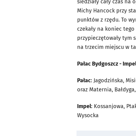
siedziały cały czas na
Michy Hancock przy sta
punktów z rzędu. To wyr
czekały na koniec tego
przypieczętowały tym s
na trzecim miejscu w tab
Pałac Bydgoszcz - Impel 
Pałac
: Jagodzińska, Mis
oraz Maternia, Bałdyga
Impel
: Kossanjowa, Pta
Wysocka