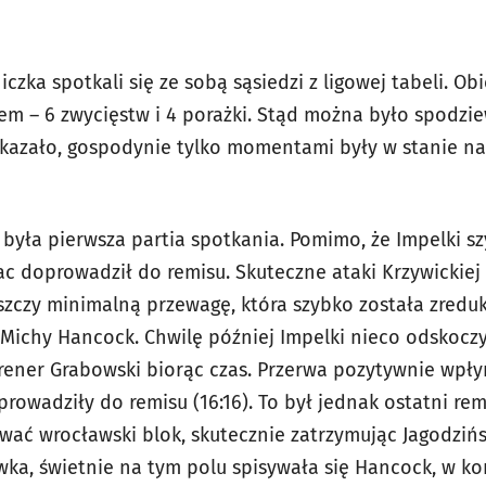
iczka spotkali się ze sobą sąsiedzi z ligowej tabeli. O
em – 6 zwycięstw i 4 porażki. Stąd można było spodz
ę okazało, gospodynie tylko momentami były w stanie n
była pierwsza partia spotkania. Pomimo, że Impelki s
ac doprowadził do remisu. Skuteczne ataki Krzywickiej 
zczy minimalną przewagę, która szybko została zred
chy Hancock. Chwilę później Impelki nieco odskoczył
rener Grabowski biorąc czas. Przerwa pozytywnie wpły
prowadziły do remisu (16:16). To był jednak ostatni rem
ować wrocławski blok, skutecznie zatrzymując Jagodziń
ywka, świetnie na tym polu spisywała się Hancock, w 