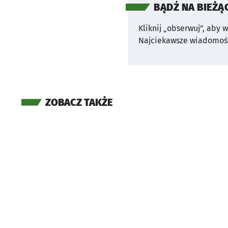
BĄDŹ NA BIEŻĄ
Kliknij „obserwuj”, aby 
Najciekawsze wiadomośc
ZOBACZ TAKŻE