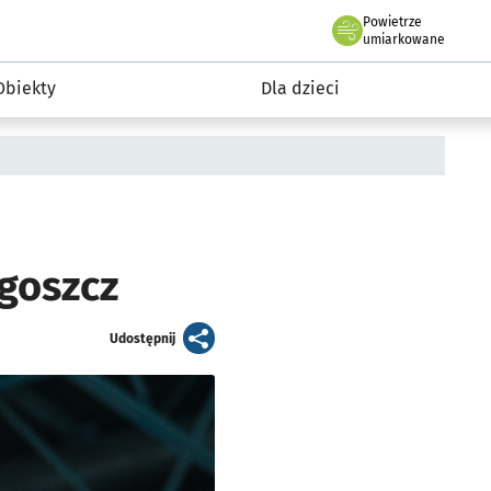
Powietrze
we Wrocławiu
i rekreacja
umiarkowane
Obiekty
Dla dzieci
goszcz
artykuł
Udostępnij