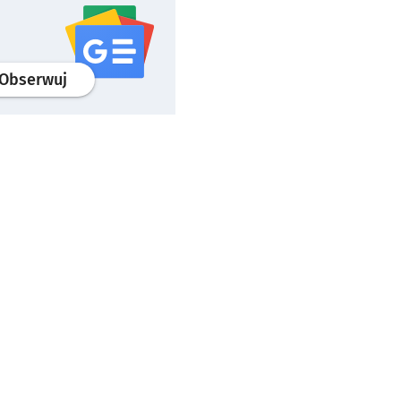
profil
google news
serwisu wroclaw.pl
Obserwuj