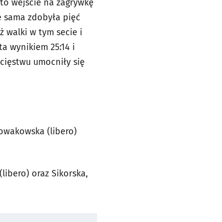
 to wejście na zagrywkę
e sama zdobyła pięć
 walki w tym secie i
a wynikiem 25:14 i
cięstwu umocniły się
Nowakowska (libero)
libero) oraz Sikorska,