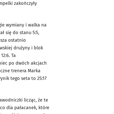
Impelki zakończyły
gie wymiany i walka na
ł się do stanu 5:5,
sza ostatnio
skiej drużyny i blok
12:6. Ta
oniec po dwóch akcjach
eczne trenera Marka
ynik tego seta to 25:17
wodniczki licząc, że te
co dla pałacanek, które