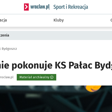
Serwis informacyjny wroclaw.pl podserwis: Sport 
acja
Kluby
czenia
c Bydgoszcz
ie pokonuje KS Pałac Byd
roclaw.pl
Materiał archiwalny