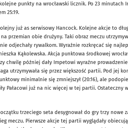
 kolejne punkty na wrocławski licznik. Po 23 minutach 
m 25:19.
olejny już as serwisowy Hancock. Kolejne akcje to dłu
 na przemian obie drużyny. Taki obraz meczu utrzymywa
nie odjechały rywalkom. Wyraźnie rozkręcać się najlep
ieszka Kąkolewska. Akcja punktowa środkowej wrocław
zy chwilę później dały Impetowi wyraźne prowadzenie 
ga utrzymywała się przez większość partii. Pod jej k
unktowy minimalnie się zmniejszył (20:16), ale podopi
ły Pałacowi już na nic więcej w tej partii. Ostateczny w
oczątku trzeciego seta desygnował do gry trzy nowe za
eg meczu. Pierwsze akcje tej partii wyglądały obiecują