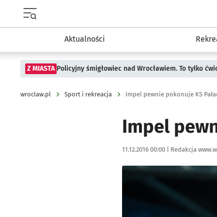
Menu główne portalu wroclaw.pl
Aktualności
Rekre
Z MIASTA
Policyjny śmigłowiec nad Wrocławiem. To tylko ćwi
wroclaw.pl
Sport i rekreacja
Impel pewnie pokonuje KS Pała
Impel pewn
Data publikacji:
Autor:
11.12.2016 00:00 |
Redakcja www.w
Kliknij, aby powiększyć