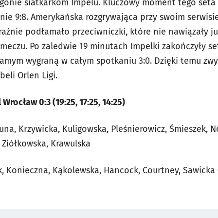
 ogonie siatkarkom Impelu. Kluczowy moment tego seta
nie 9:8. Amerykańska rozgrywająca przy swoim serwisi
aźnie podłamało przeciwniczki, które nie nawiązały już
 meczu. Po zaledwie 19 minutach Impelki zakończyły set
amym wygraną w całym spotkaniu 3:0. Dzięki temu zwy
eli Orlen Ligi.
Wrocław 0:3 (19:25, 17:25, 14:25)
iuna, Krzywicka, Kuligowska, Pleśnierowicz, Śmieszek, 
, Ziółkowska, Krawulska
k, Konieczna, Kąkolewska, Hancock, Courtney, Sawicka (