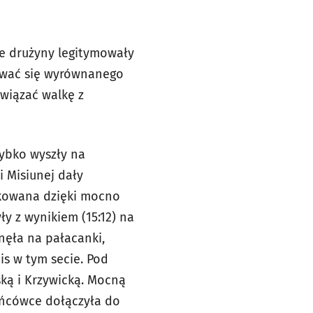
bie drużyny legitymowały
iewać się wyrównanego
awiązać walkę z
zybko wyszły na
i Misiunej dały
ukowana dzięki mocno
y z wynikiem (15:12) na
nęła na pałacanki,
is w tym secie. Pod
ską i Krzywicką. Mocną
końcówce dołączyła do