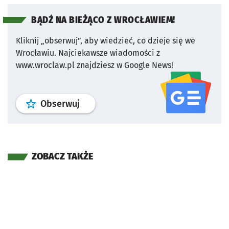
BĄDŹ NA BIEŻĄCO Z WROCŁAWIEM!
Kliknij „obserwuj”, aby wiedzieć, co dzieje się we
Wrocławiu.
Najciekawsze wiadomości z
www.wroclaw.pl znajdziesz w Google News!
profil
google news
serwisu wroclaw
Obserwuj
ZOBACZ TAKŻE