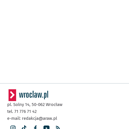
pl. Solny 14,
50-062
Wrocław
tel. 71 776 71 42
e-mail:
redakcja@araw.pl