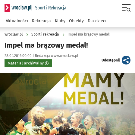
Serwis informacyjny wroclaw.pl podserwis: Sport i rekreacja
Menu
Aktualności
Rekreacja
Kluby
Obiekty
Dla dzieci
wroclaw.pl
Sport i rekreacja
Impel ma brązowy medal!
Impel ma brązowy medal!
Data publikacji:
Autor:
28.04.2016 00:00 |
Redakcja www.wroclaw.pl
artykuł
Udostępnij
Materiał archiwalny
Kliknij, aby powiększyć