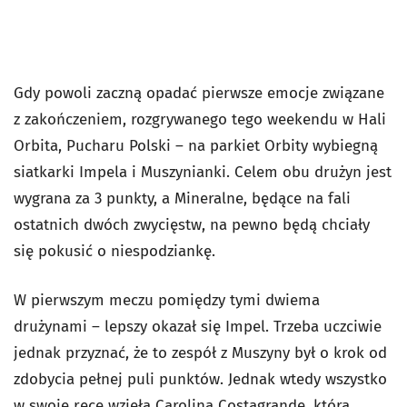
Gdy powoli zaczną opadać pierwsze emocje związane
z zakończeniem, rozgrywanego tego weekendu w Hali
Orbita, Pucharu Polski – na parkiet Orbity wybiegną
siatkarki Impela i Muszynianki. Celem obu drużyn jest
wygrana za 3 punkty, a Mineralne, będące na fali
ostatnich dwóch zwycięstw, na pewno będą chciały
się pokusić o niespodziankę.
W pierwszym meczu pomiędzy tymi dwiema
drużynami – lepszy okazał się Impel. Trzeba uczciwie
jednak przyznać, że to zespół z Muszyny był o krok od
zdobycia pełnej puli punktów. Jednak wtedy wszystko
w swoje ręce wzięła Carolina Costagrande, która