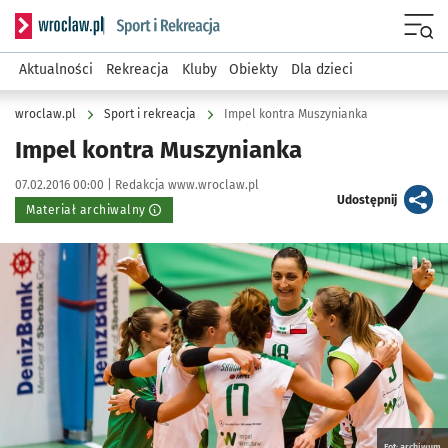
Serwis informacyjny wroclaw.pl podserwis: Sport i rekreacja
Menu
Aktualności
Rekreacja
Kluby
Obiekty
Dla dzieci
wroclaw.pl
Sport i rekreacja
Impel kontra Muszynianka
Impel kontra Muszynianka
Data publikacji:
Autor:
07.02.2016 00:00 |
Redakcja www.wroclaw.pl
artykuł
Udostępnij
Materiał archiwalny
Kliknij, aby powiększyć
Fot: archiwum