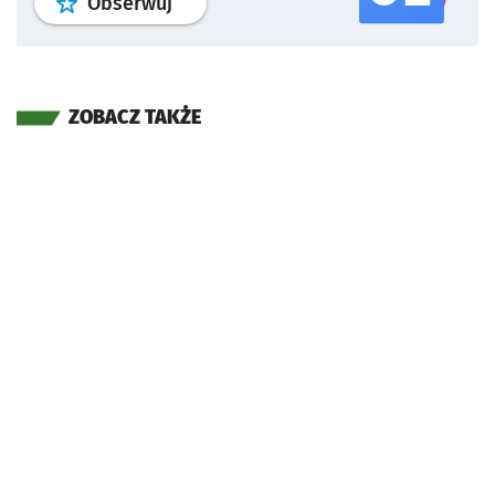
profil
google news
serwisu wroclaw
Obserwuj
ZOBACZ TAKŻE