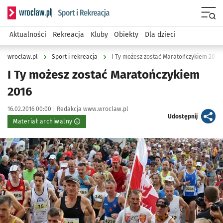
Serwis informacyjny wroclaw.pl podserwis: Sport i rekreacja
Menu
Aktualności
Rekreacja
Kluby
Obiekty
Dla dzieci
wroclaw.pl
Sport i rekreacja
I Ty możesz zostać Maratończykiem 2016
I Ty możesz zostać Maratończykiem
2016
Data publikacji:
Autor:
16.02.2016 00:00 |
Redakcja www.wroclaw.pl
artykuł
Udostępnij
Materiał archiwalny
Kliknij, aby powiększyć