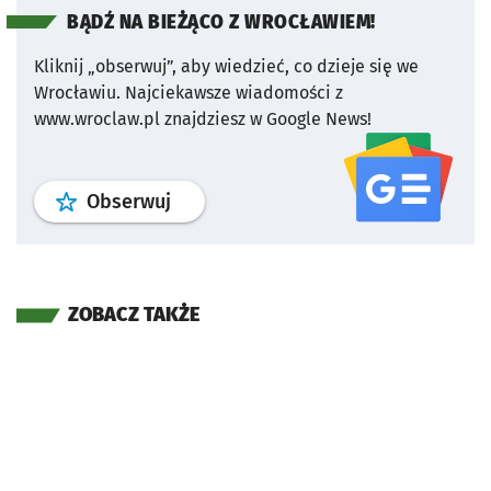
BĄDŹ NA BIEŻĄCO Z WROCŁAWIEM!
Kliknij „obserwuj”, aby wiedzieć, co dzieje się we
Wrocławiu.
Najciekawsze wiadomości z
www.wroclaw.pl znajdziesz w Google News!
profil
google news
serwisu wroclaw
Obserwuj
ZOBACZ TAKŻE