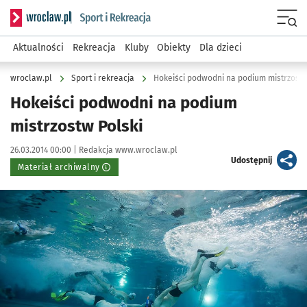
Serwis informacyjny wroclaw.pl podserwis: Sport i rekreacja
Menu
Aktualności
Rekreacja
Kluby
Obiekty
Dla dzieci
wroclaw.pl
Sport i rekreacja
Hokeiści podwodni na podium mistrzostw
Hokeiści podwodni na podium
mistrzostw Polski
Data publikacji:
Autor:
26.03.2014 00:00 |
Redakcja www.wroclaw.pl
artykuł
Udostępnij
Materiał archiwalny
Kliknij, aby powiększyć