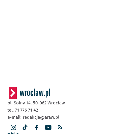
pl. Solny 14,
50-062
Wrocław
tel. 71 776 71 42
e-mail:
redakcja@araw.pl