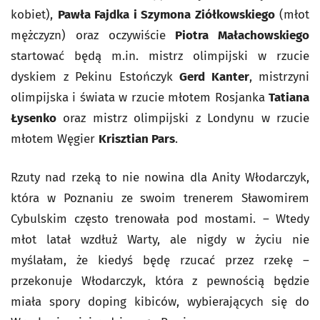
kobiet),
Pawła Fajdka i Szymona Ziółkowskiego
(młot
mężczyzn) oraz oczywiście
Piotra Małachowskiego
startować będą m.in. mistrz olimpijski w rzucie
dyskiem z Pekinu Estończyk
Gerd Kanter
, mistrzyni
olimpijska i świata w rzucie młotem Rosjanka
Tatiana
Łysenko
oraz mistrz olimpijski z Londynu w rzucie
młotem Węgier
Krisztian Pars
.
Rzuty nad rzeką to nie nowina dla Anity Włodarczyk,
która w Poznaniu ze swoim trenerem Sławomirem
Cybulskim często trenowała pod mostami. – Wtedy
młot latał wzdłuż Warty, ale nigdy w życiu nie
myślałam, że kiedyś będę rzucać przez rzekę –
przekonuje Włodarczyk, która z pewnością będzie
miała spory doping kibiców, wybierających się do