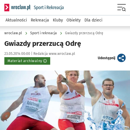
Serwis informacyjny wroclaw.pl podserwis: Sport i rekreacja
Menu
Aktualności
Rekreacja
Kluby
Obiekty
Dla dzieci
wroclaw.pl
Sport i rekreacja
Gwiazdy przerzucą Odrę
Gwiazdy przerzucą Odrę
Data publikacji:
Autor:
23.05.2014 00:00 |
Redakcja www.wroclaw.pl
artykuł
Udostępnij
Materiał archiwalny
Kliknij, aby powiększyć