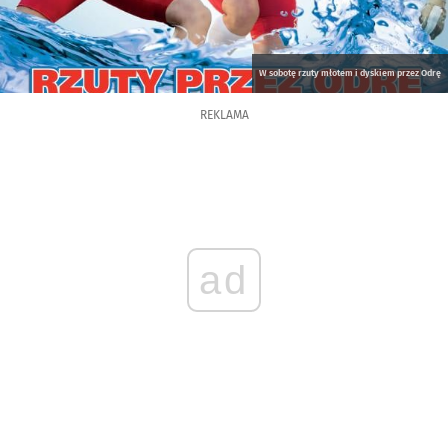
W sobotę rzuty młotem i dyskiem przez Odrę
REKLAMA
ad