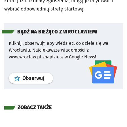
które już dokonały zgłoszenia, mogą je edytować i
wybrać odpowiednią strefę startową.
BĄDŹ NA BIEŻĄCO Z WROCŁAWIEM!
Kliknij „obserwuj”, aby wiedzieć, co dzieje się we
Wrocławiu.
Najciekawsze wiadomości z
www.wroclaw.pl znajdziesz w Google News!
profil
google news
serwisu wroclaw
Obserwuj
ZOBACZ TAKŻE