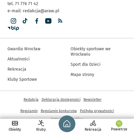
tel. 71 776 71 42
e-mail:
redakcja@araw.pl
Gwardia Wrocław
Obiekty sportowe we
Wrocławiu
Aktualności
Sport dla Dzieci
Rekreacja
Mapa strony
Kluby Sportowe
Inne informacje
Redakcja
Deklaracja dostępności
Newsletter
Regulamin
Regulamin konkursów
Polityka prywatności
Strona główna - wroclaw.pl
Ustawienia cookies
Powietrze
Obiekty
Kluby
Rekreacja
© Copyright 2005-2026, ARAW S.A., Gmina Wrocław