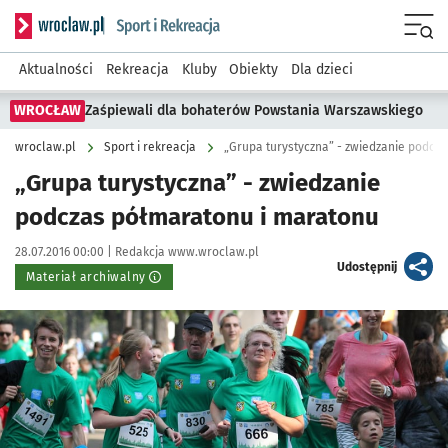
Serwis informacyjny wroclaw.pl podserwis: Sport i rekreacja
Menu
Aktualności
Rekreacja
Kluby
Obiekty
Dla dzieci
WROCŁAW
Zaśpiewali dla bohaterów Powstania Warszawskiego
wroclaw.pl
Sport i rekreacja
„Grupa turystyczna” - zwiedzanie podcz
„Grupa turystyczna” - zwiedzanie
podczas półmaratonu i maratonu
Data publikacji:
Autor:
28.07.2016 00:00 |
Redakcja www.wroclaw.pl
artykuł
Udostępnij
Materiał archiwalny
Kliknij, aby powiększyć