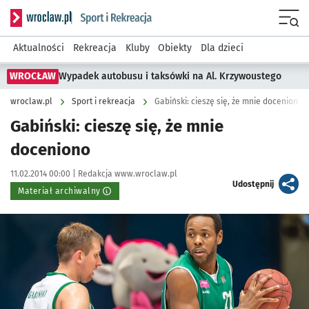
Serwis informacyjny wroclaw.pl podserwis: Sport i rekreacja
Menu
Aktualności
Rekreacja
Kluby
Obiekty
Dla dzieci
WROCŁAW
Wypadek autobusu i taksówki na Al. Krzywoustego
wroclaw.pl
Sport i rekreacja
Gabiński: cieszę się, że mnie doceniono
Gabiński: cieszę się, że mnie
doceniono
Data publikacji:
Autor:
11.02.2014 00:00 |
Redakcja www.wroclaw.pl
artykuł
Udostępnij
Materiał archiwalny
Kliknij, aby powiększyć