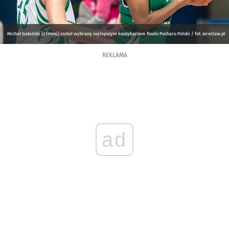
Michał Gabiński (z lewej) został wybrany najlepszym koszykarzem finału Pucharu Polski / fot. wroclaw.pl
REKLAMA
ad