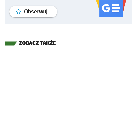
profil
google news
serwisu wroclaw
Obserwuj
ZOBACZ TAKŻE