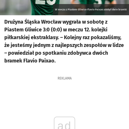
W meczu z Piastem Gliwice Flavio Paixao zdobył dwie bramki
Drużyna Śląska Wrocław wygrała w sobotę z
Piastem Gliwice 3:0 (0:0) w meczu 12. kolejki
piłkarskiej ekstraklasy. – Kolejny raz pokazaliśmy,
że jesteśmy jednym z najlepszych zespołów w lidze
– powiedział po spotkaniu zdobywca dwóch
bramek Flavio Paixao.
REKLAMA
ad