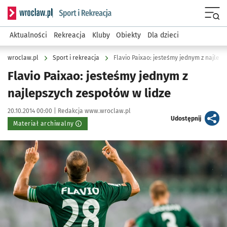
Serwis informacyjny wroclaw.pl podserwis: Sport i rekreacja
Menu
Aktualności
Rekreacja
Kluby
Obiekty
Dla dzieci
wroclaw.pl
Sport i rekreacja
Flavio Paixao: jesteśmy jednym z najlep
Flavio Paixao: jesteśmy jednym z
najlepszych zespołów w lidze
Data publikacji:
Autor:
20.10.2014 00:00 |
Redakcja www.wroclaw.pl
artykuł
Udostępnij
Materiał archiwalny
Kliknij, aby powiększyć