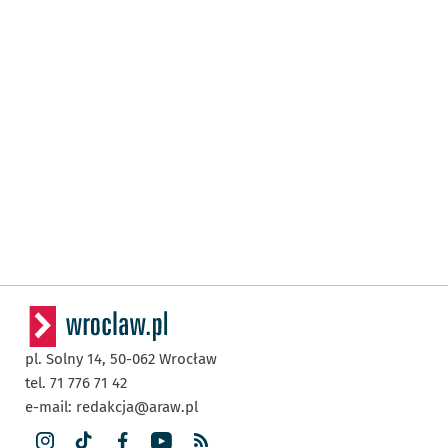
pl. Solny 14,
50-062
Wrocław
tel. 71 776 71 42
e-mail:
redakcja@araw.pl