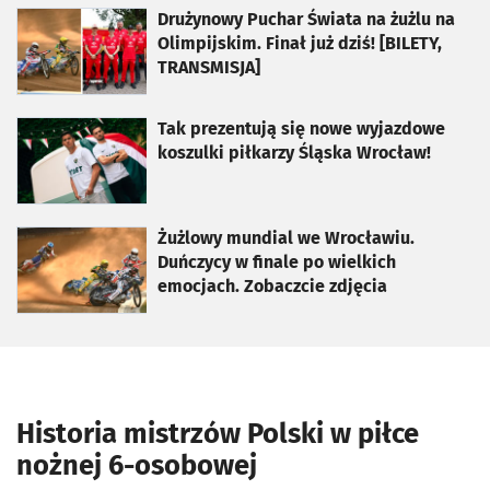
otworzy się w nowej karcie
Drużynowy Puchar Świata na żużlu na
Olimpijskim. Finał już dziś! [BILETY,
TRANSMISJA]
otworzy się w nowej karcie
Tak prezentują się nowe wyjazdowe
koszulki piłkarzy Śląska Wrocław!
otworzy się w nowej karcie
Żużlowy mundial we Wrocławiu.
Duńczycy w finale po wielkich
emocjach. Zobaczcie zdjęcia
Historia mistrzów Polski w piłce
nożnej 6-osobowej