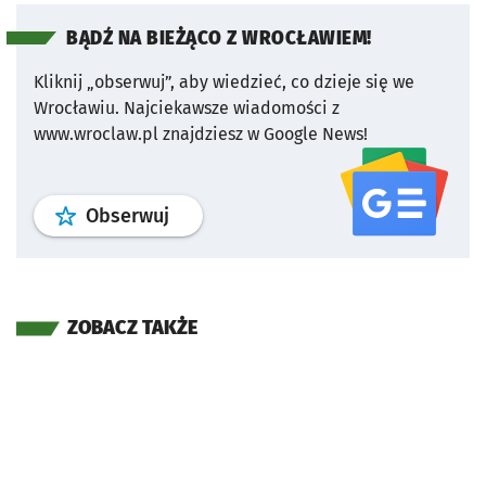
BĄDŹ NA BIEŻĄCO Z WROCŁAWIEM!
Kliknij „obserwuj”, aby wiedzieć, co dzieje się we
Wrocławiu.
Najciekawsze wiadomości z
www.wroclaw.pl znajdziesz w Google News!
profil
google news
serwisu wroclaw
Obserwuj
ZOBACZ TAKŻE