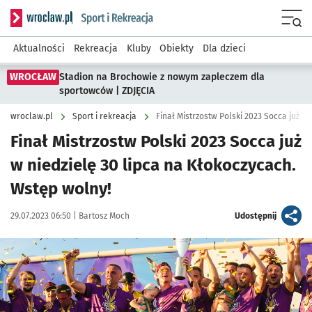
Serwis informacyjny wroclaw.pl podserwis: Sport i rekreacja
Menu
Aktualności
Rekreacja
Kluby
Obiekty
Dla dzieci
WROCŁAW
Stadion na Brochowie z nowym zapleczem dla
sportowców | ZDJĘCIA
wroclaw.pl
Sport i rekreacja
Finał Mistrzostw Polski 2023 Socca już
w niedzielę 30 lipca na Kłokoczycach.
Wstęp wolny!
Data publikacji:
Autor:
artykuł
29.07.2023 06:50 |
Bartosz Moch
Udostępnij
Kliknij, aby powiększyć