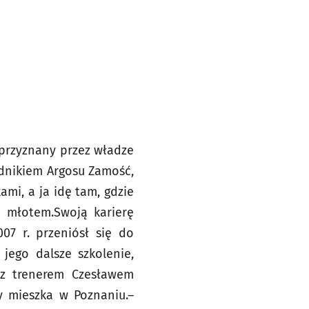
 przyznany przez władze
odnikiem Argosu Zamość,
ami, a ja idę tam, gdzie
e młotem.Swoją karierę
07 r. przeniósł się do
jego dalsze szkolenie,
 z trenerem Czesławem
y mieszka w Poznaniu.–