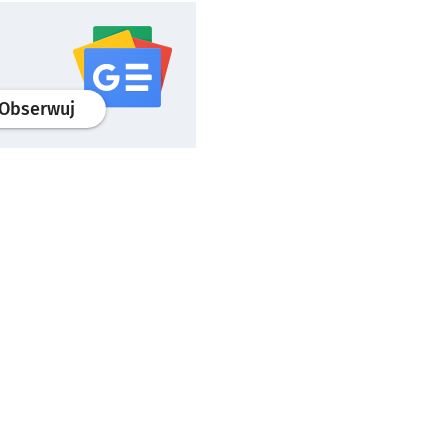
profil
google news
serwisu wroclaw.pl
Obserwuj