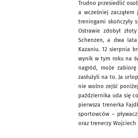
Trudno przesiedlić oso
a wcześniej zacząłem 
treningami skończyły s
Ostrawie zdobył złot
Schenzen, a dwa lata
Kazaniu. 12 sierpnia b
wynik w tym roku na św
nagród, może zabiorę 
zasłużyli na to. Ja url
nie wolno zejść poniże
października uda się c
pierwsza trenerka Fajd
sportowców – pływaczka
oraz trenerzy Wojciech 