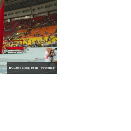
fot. Marek Biczyk, źródło - www.pzla.pl