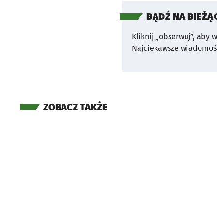
BĄDŹ NA BIEŻĄ
Kliknij „obserwuj”, aby 
Najciekawsze wiadomośc
ZOBACZ TAKŻE