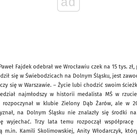
ad
Paweł Fajdek odebrał we Wrocławiu czek na 15 tys. zł,
odził się w Świebodzicach na Dolnym Śląsku, jest zaw
czy się w Warszawie. – Życie lubi chodzić swoim ścieżk
edział najmłodszy w historii medalista MŚ w rzuci
k rozpoczynał w klubie Zielony Dąb Żarów, ale w 20
yznał, na Dolnym Śląsku nie znalazły się środki na 
ię wyjechać. Trzy lata temu rozpoczął współpracę
 m.in. Kamili Skolimowskiej, Anity Włodarczyk, któr