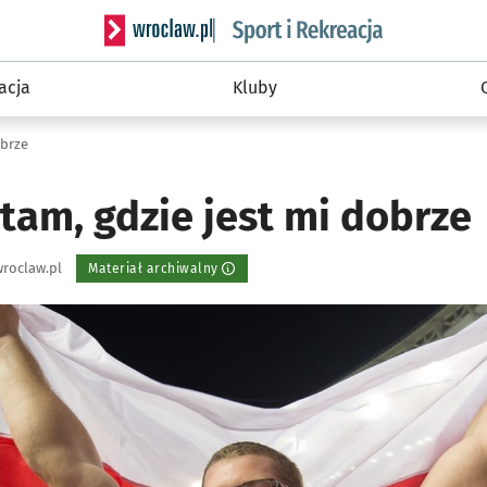
Serwis informacyjny wroclaw.pl podserwis: Sport 
acja
Kluby
obrze
 tam, gdzie jest mi dobrze
roclaw.pl
Materiał archiwalny