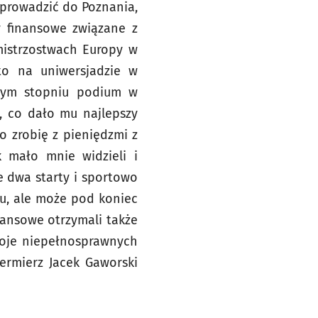
eprowadzić do Poznania,
y finansowe związane z
 mistrzostwach Europy w
to na uniwersjadzie w
szym stopniu podium w
m, co dało mu najlepszy
o zrobię z pieniędzmi z
k mało mnie widzieli i
ze dwa starty i sportowo
su, ale może pod koniec
nansowe otrzymali także
troje niepełnosprawnych
zermierz Jacek Gaworski