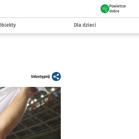
Powietrze
we Wrocławiu
i rekreacja
dobre
Obiekty
Dla dzieci
artykuł
Udostępnij