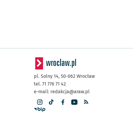
pl. Solny 14,
50-062
Wrocław
tel. 71 776 71 42
e-mail:
redakcja@araw.pl