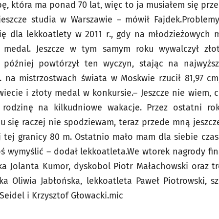
bę, która ma ponad 70 lat, więc to ja musiałem się prz
jeszcze studia w Warszawie – mówił Fajdek.Problem
ię dla lekkoatlety w 2011 r., gdy na młodzieżowych
y medal. Jeszcze w tym samym roku wywalczył zło
 później powtórzył ten wyczyn, stając na najwyż
r. na mistrzostwach świata w Moskwie rzucił 81,97 c
iecie i złoty medal w konkursie.– Jeszcze nie wiem, c
rodzinę na kilkudniowe wakacje. Przez ostatni ro
opu się raczej nie spodziewam, teraz przede mną jeszc
j tej granicy 80 m. Ostatnio mało mam dla siebie cza
oś wymyślić – dodał lekkoatleta.We wtorek nagrody fi
ka Jolanta Kumor, dyskobol Piotr Małachowski oraz 
 Oliwia Jabłońska, lekkoatleta Paweł Piotrowski, s
Seidel i Krzysztof Głowacki.mic