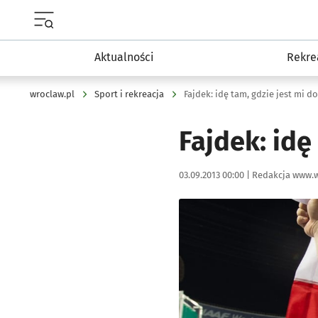
Menu główne portalu wroclaw.pl
Aktualności
Rekre
wroclaw.pl
Sport i rekreacja
Fajdek: idę tam, gdzie jest mi d
Fajdek: idę
Data publikacji:
Autor:
03.09.2013 00:00 |
Redakcja www.w
Kliknij, aby powiększyć