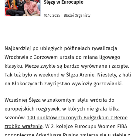
Ślęzy w Eurocupie
10.10.2025
| Błażej Organisty
Najbardziej po ubiegłych półfinałach rywalizacja
Wrocławia z Gorzowem urosła do miana ligowego
klasyku. Mecze zwykle są bardzo wyrównane i zacięte.
Tak też było w weekend w Ślęza Arenie. Niestety, z hali
na Kłokoczycach zwycięstwo wywiozły gorzowianki.
Wcześniej Ślęza w znakomitym stylu wróciła do
europejskich rozgrywek, w których nie grała kilka
sezonów.
100 punktów rzuconych Bułgarkom z Beroe
zrobiło wrażenie
. W 2. kolejce Eurocupu Women FIBA
podopieczne Arkadiusza Rusina zmierzą się u siebie z