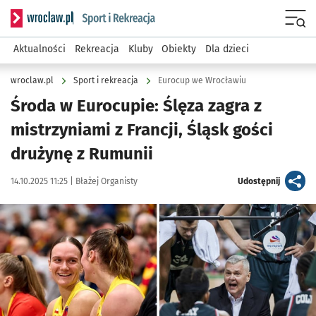
Serwis informacyjny wroclaw.pl podserwis: Sport i rekreacja
Menu
Aktualności
Rekreacja
Kluby
Obiekty
Dla dzieci
wroclaw.pl
Sport i rekreacja
Eurocup we Wrocławiu
Środa w Eurocupie: Ślęza zagra z
mistrzyniami z Francji, Śląsk gości
drużynę z Rumunii
Data publikacji:
Autor:
artykuł
14.10.2025 11:25 |
Błażej Organisty
Udostępnij
Kliknij, aby powiększyć