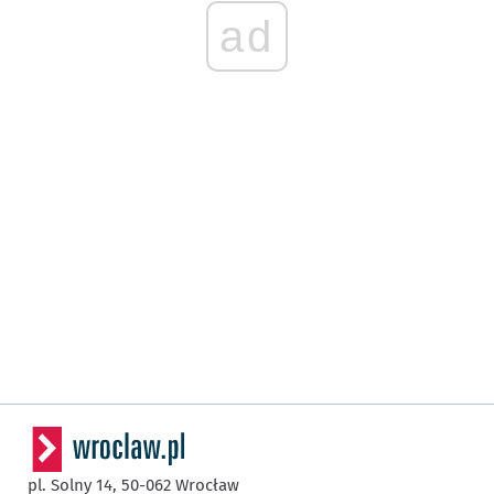
ad
pl. Solny 14,
50-062
Wrocław