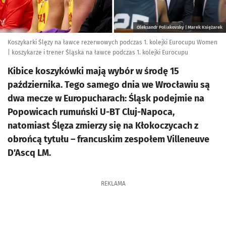
Oleksandr Poliakovsky | Marek Księżarek
Koszykarki Ślęzy na ławce rezerwowych podczas 1. kolejki Eurocupu Women
| koszykarze i trener Śląska na ławce podczas 1. kolejki Eurocupu
Kibice koszykówki mają wybór w środę 15
października. Tego samego dnia we Wrocławiu są
dwa mecze w Europucharach: Śląsk podejmie na
Popowicach rumuński U-BT Cluj-Napoca,
natomiast Ślęza zmierzy się na Kłokoczycach z
obrońcą tytułu – francuskim zespołem Villeneuve
D'Ascq LM.
REKLAMA