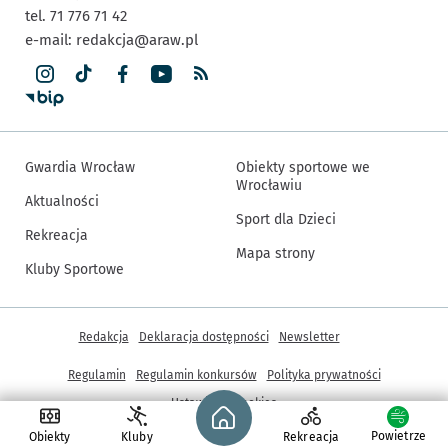
tel. 71 776 71 42
e-mail:
redakcja@araw.pl
Gwardia Wrocław
Obiekty sportowe we
Wrocławiu
Aktualności
Sport dla Dzieci
Rekreacja
Mapa strony
Kluby Sportowe
Inne informacje
Redakcja
Deklaracja dostępności
Newsletter
Regulamin
Regulamin konkursów
Polityka prywatności
Strona główna - wroclaw.pl
Ustawienia cookies
Powietrze
Obiekty
Kluby
Rekreacja
© Copyright 2005-2026, ARAW S.A., Gmina Wrocław