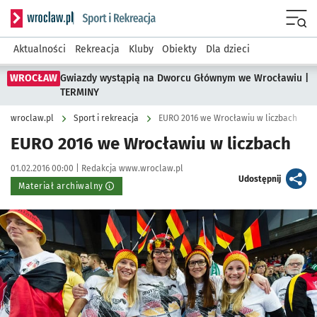
Serwis informacyjny wroclaw.pl podserwis: Sport i rekreacja
Menu
Aktualności
Rekreacja
Kluby
Obiekty
Dla dzieci
WROCŁAW
Gwiazdy wystąpią na Dworcu Głównym we Wrocławiu |
TERMINY
wroclaw.pl
Sport i rekreacja
EURO 2016 we Wrocławiu w liczbach
EURO 2016 we Wrocławiu w liczbach
Data publikacji:
Autor:
01.02.2016 00:00 |
Redakcja www.wroclaw.pl
artykuł
Udostępnij
Materiał archiwalny
Kliknij, aby powiększyć