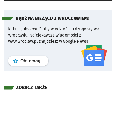
BĄDŹ NA BIEŻĄCO Z WROCŁAWIEM!
Kliknij „obserwuj”, aby wiedzieć, co dzieje się we
Wrocławiu.
Najciekawsze wiadomości z
www.wroclaw.pl znajdziesz w Google News!
profil
google news
serwisu wroclaw
Obserwuj
ZOBACZ TAKŻE