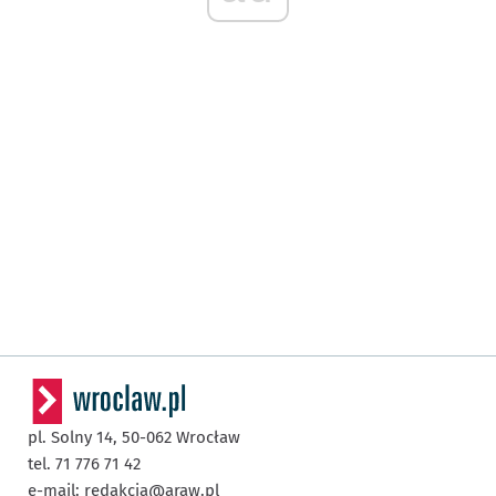
pl. Solny 14,
50-062
Wrocław
tel. 71 776 71 42
e-mail:
redakcja@araw.pl