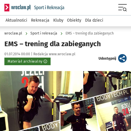
Serwis informacyjny wroclaw.pl podserwis: Sport i rekreacja
Menu
Aktualności
Rekreacja
Kluby
Obiekty
Dla dzieci
wroclaw.pl
Sport i rekreacja
EMS – trening dla zabieganych
EMS – trening dla zabieganych
Data publikacji:
Autor:
01.07.2014 00:00 |
Redakcja www.wroclaw.pl
artykuł
Udostępnij
Materiał archiwalny
Kliknij, aby powiększyć