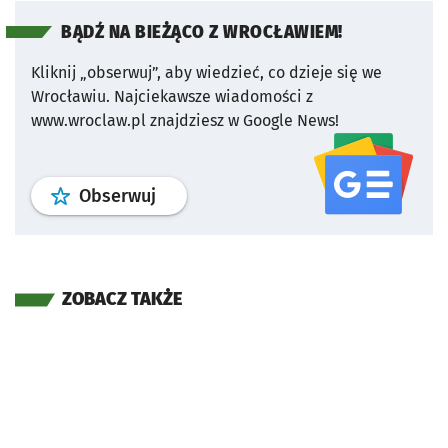
BĄDŹ NA BIEŻĄCO Z WROCŁAWIEM!
Kliknij „obserwuj”, aby wiedzieć, co dzieje się we
Wrocławiu.
Najciekawsze wiadomości z
www.wroclaw.pl znajdziesz w Google News!
profil
google news
serwisu wroclaw
Obserwuj
ZOBACZ TAKŻE