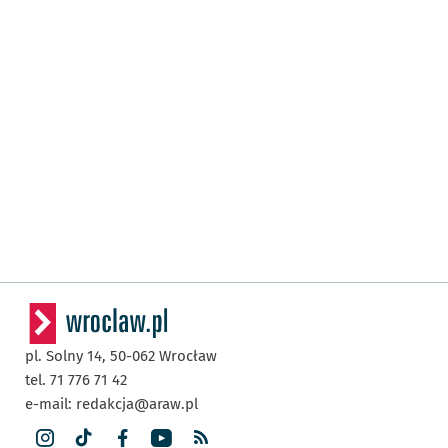
pl. Solny 14,
50-062
Wrocław
tel. 71 776 71 42
e-mail:
redakcja@araw.pl