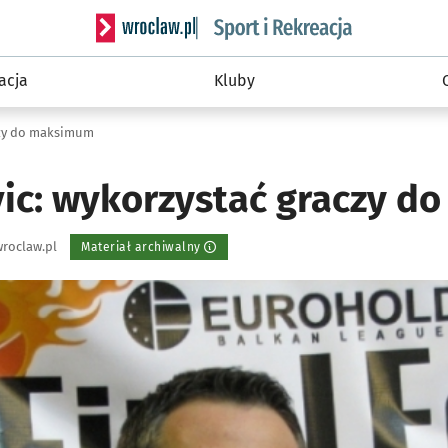
Serwis informacyjny wroclaw.pl podserwis: Sport 
acja
Kluby
czy do maksimum
vic: wykorzystać graczy 
roclaw.pl
Materiał archiwalny