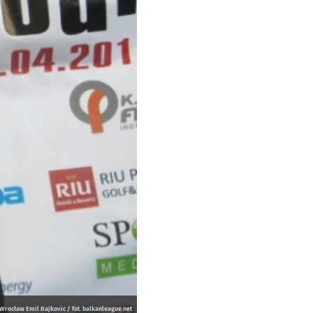
Wrocław Emil Rajkovic / fot. balkanleague.net