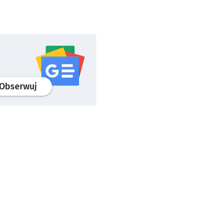
profil
google news
serwisu wroclaw.pl
Obserwuj