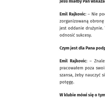
Jeśli miałby Pan wskaza
Emil Rajkovic
: – Nie p
zorganizowaną obronę i 
jest oddanie drużynie.
odnosić sukcesy.
Czym jest dla Pana pod
Emil Rajkovic
: – Znal
pracowałem poza swoim
szansa, żeby nauczyć s
potęgę.
W klubie mówi się o ty