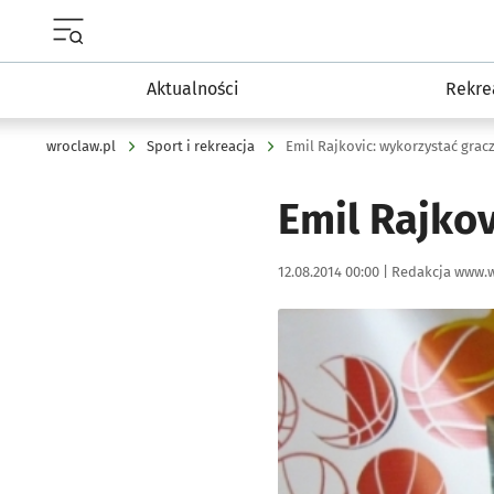
Menu główne portalu wroclaw.pl
Aktualności
Rekre
wroclaw.pl
Sport i rekreacja
Emil Rajkovic: wykorzystać gra
Emil Rajko
Data publikacji:
Autor:
12.08.2014 00:00 |
Redakcja www.w
Kliknij, aby powiększyć