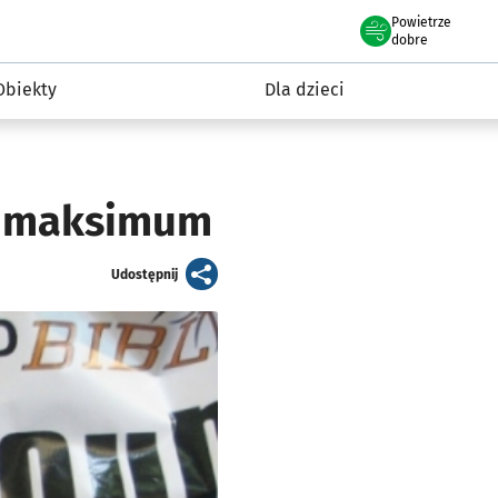
Powietrze
we Wrocławiu
i rekreacja
dobre
Obiekty
Dla dzieci
do maksimum
artykuł
Udostępnij