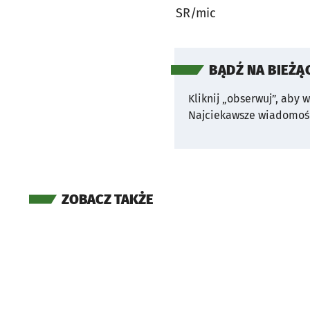
SR/mic
BĄDŹ NA BIEŻĄ
Kliknij „obserwuj”, aby 
Najciekawsze wiadomośc
ZOBACZ TAKŻE