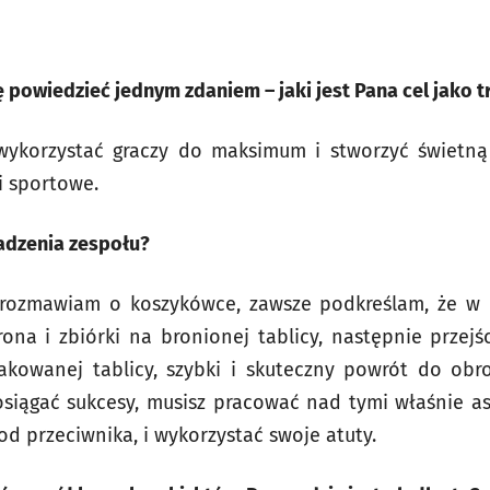
zę powiedzieć jednym zdaniem
–
jaki jest Pana cel jako 
ykorzystać graczy do maksimum i stworzyć świetną
i sportowe.
wadzenia zespołu?
rozmawiam o koszykówce, zawsze podkreślam, że w m
rona i zbiórki na bronionej tablicy, następnie przejś
akowanej tablicy, szybki i skuteczny powrót do ob
 osiągać sukcesy, musisz pracować nad tymi właśnie as
 od przeciwnika, i wykorzystać swoje atuty.