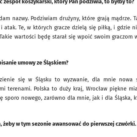
ć zespół koszykarski, który Pan podziwia, to byłby to?
odam nazwy. Podziwiam drużyny, które grają mądrze. T
atak. Te, w których gracze dzielą się piłką, i gdzie 
 Takie wartości będę starał się wpoić swoim graczom 
pisanie umowy ze Śląskiem?
ezienie się w Śląsku to wyzwanie, dla mnie nowa s
i terenami. Polska to duży kraj, Wrocław piękne mia
ię sporo nowego, zarówno dla mnie, jak i dla Śląska,
m, żeby w tym sezonie awansować do pierwszej czwórki.