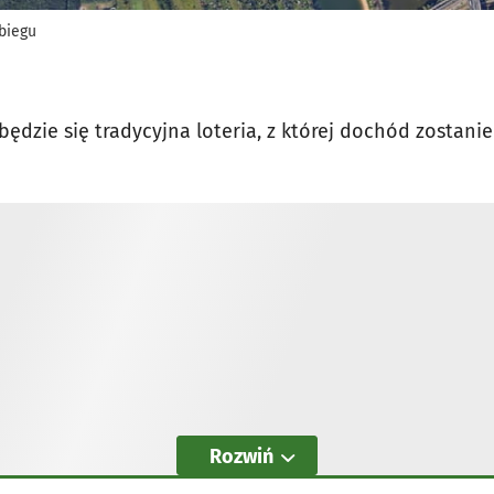
 biegu
ędzie się tradycyjna loteria, z której dochód zostani
Rozwiń