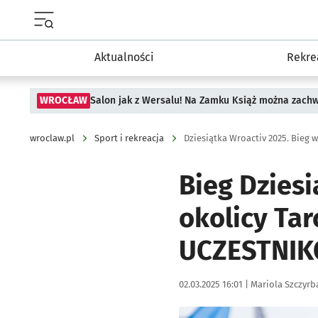
Menu główne portalu wroclaw.pl
Aktualności
Rekre
WROCŁAW
Salon jak z Wersalu! Na Zamku Książ można zach
wroclaw.pl
Sport i rekreacja
Dziesiątka Wroactiv 2025. Bieg w
Bieg Dziesi
okolicy Tar
UCZESTNIK
Data publikacji:
Autor:
02.03.2025 16:01 |
Mariola Szczyrb
Kliknij, aby zobaczyć galer