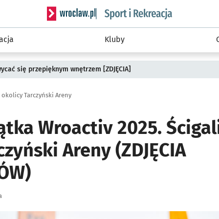
Serwis informacyjny wroclaw.pl podserwis: Sport 
acja
Kluby
wycać się przepięknym wnętrzem [ZDJĘCIA]
 okolicy Tarczyński Areny
ątka Wroactiv 2025. Ścigal
czyński Areny (ZDJĘCIA
ÓW)
a
ię