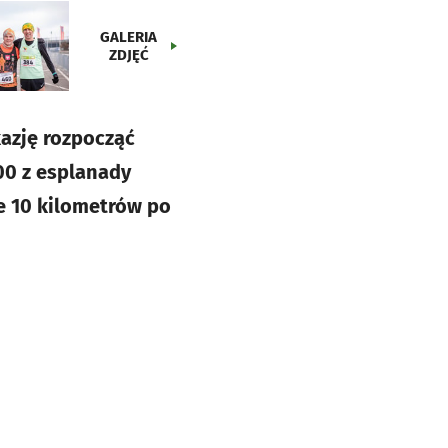
GALERIA
ZDJĘĆ
kazję rozpocząć
00 z esplanady
ie 10 kilometrów po