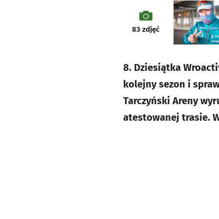
galeria
83
zdjęć
8. Dziesiątka Wroacti
kolejny sezon i spra
Tarczyński Areny wyr
atestowanej trasie. W