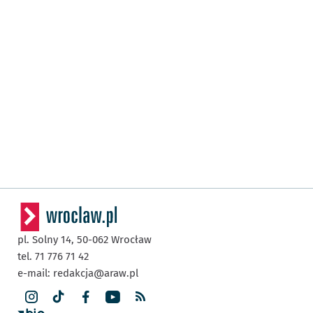
pl. Solny 14,
50-062
Wrocław
tel. 71 776 71 42
e-mail:
redakcja@araw.pl