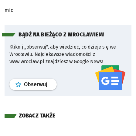
mic
BĄDŹ NA BIEŻĄCO Z WROCŁAWIEM!
Kliknij „obserwuj”, aby wiedzieć, co dzieje się we
Wrocławiu.
Najciekawsze wiadomości z
www.wroclaw.pl znajdziesz w Google News!
profil
google news
serwisu wroclaw
Obserwuj
ZOBACZ TAKŻE