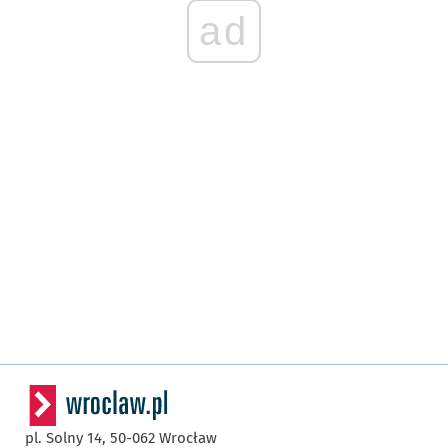
ad
pl. Solny 14,
50-062
Wrocław