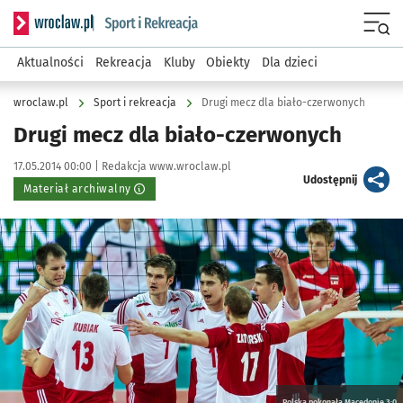
Serwis informacyjny wroclaw.pl podserwis: Sport i rekreacja
Menu
Aktualności
Rekreacja
Kluby
Obiekty
Dla dzieci
wroclaw.pl
Sport i rekreacja
Drugi mecz dla biało-czerwonych
Drugi mecz dla biało-czerwonych
Data publikacji:
Autor:
17.05.2014 00:00 |
Redakcja www.wroclaw.pl
artykuł
Udostępnij
Materiał archiwalny
Kliknij, aby powiększyć
Polska pokonała Macedonię 3:0