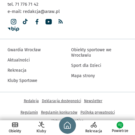
tel. 71 776 71 42
e-mail:
redakcja@araw.pl
Gwardia Wrocław
Obiekty sportowe we
Wrocławiu
Aktualności
Sport dla Dzieci
Rekreacja
Mapa strony
Kluby Sportowe
Inne informacje
Redakcja
Deklaracja dostępności
Newsletter
Regulamin
Regulamin konkursów
Polityka prywatności
Strona główna - wroclaw.pl
Ustawienia cookies
Powietrze
Obiekty
Kluby
Rekreacja
© Copyright 2005-2026, ARAW S.A., Gmina Wrocław