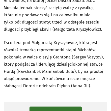
Al Nwames, na której jechał Dastan Sabatbekov.
Musiała jednak stoczyć zaciętą walkę z rywalką,
która nie poddawała się i na celowniku miała
tylko pół długości straty; trzeci w odstępie sześciu
długości przybiegł Ekavir (Małgorzata Kryszyłowicz).
Escortera pod Małgorzatą Kryszyłowicz, która jest
również trenerką reprezentantki stajni Michałów,
pokonała w walce o szyję Grantona (Sergey Vasytov),
który podążał za liderującą dziesięciokonnej stawce
Fiordą (Ravshanbek Mannanbek Uulu), by na prostej
objąć prowadzenie. W końcówce trzecie miejsce
słabnącej Fiordzie odebrała Piękna (Anna Gil).