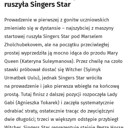
ruszyła Singers Star
Prowadzenie w pierwszej z gonitw uczniowskich
zmieniało się w dystansie – najszybciej z maszyny
startowej ruszyła Singers Star pod Marselem
Zholchubekovem, ale na początku przeciwległej
prostej wyprzedziła ją mocno idąca do przodu Mary
Queen (Kateryna Suleymanova). Przez chwilę na czoło
stawki próbował dostać się Witcher (Syimyk
Urmatbek Uulu), jednak Singers Star wróciła
na prowadzenie i jako pierwsza wbiegła na końcową
prostą. Tutaj finisz z dalszej pozycji rozpoczęła Lady
Gabi (Agnieszka Tokarek) i zaczęła systematycznie
odrabiać straty, ostatecznie tracąc do zwyciężczyni
dwie długości; trzeci w większym odstępie przybiegł
Witcher. Singers Star reprezentuje stajnię Pegza Horse