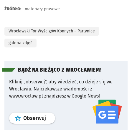
ŹRÓDŁO:
materiały prasowe
Wrocławski Tor Wyścigów Konnych – Partynice
galeria zdjęć
BĄDŹ NA BIEŻĄCO Z WROCŁAWIEM!
Kliknij „obserwuj”, aby wiedzieć, co dzieje się we
Wrocławiu.
Najciekawsze wiadomości z
www.wroclaw.pl znajdziesz w Google News!
profil
google news
serwisu wroclaw
Obserwuj