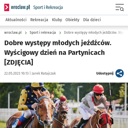
Serwis informacyjny wroclaw.pl podserwis: Sport i rekreacja
Menu
Aktualności
Rekreacja
Kluby
Obiekty
Dla dzieci
wroclaw.pl
Sport i rekreacja
Dobre występy młodych jeźdźców. Wyścig
Dobre występy młodych jeźdźców.
Wyścigowy dzień na Partynicach
[ZDJĘCIA]
Data publikacji:
Autor:
artykuł
22.05.2023 10:13 |
Jarek Ratajczak
Udostępnij
Kliknij, aby zobaczyć galerię