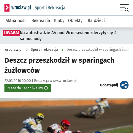
Serwis informacyjny wroclaw.pl podserwis: Sport i rekreacja
Menu
Aktualności
Rekreacja
Kluby
Obiekty
Dla dzieci
UWAGA!
Na autostradzie A4 pod Wrocławiem zderzyły się 4
samochody
wroclaw.pl
Sport i rekreacja
Deszcz przeszkodził w sparingach żużlo
Deszcz przeszkodził w sparingach
żużlowców
Data publikacji:
Autor:
22.03.2016 00:00 |
Redakcja www.wroclaw.pl
artykuł
Udostępnij
Materiał archiwalny
Kliknij, aby powiększyć