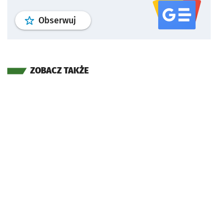
profil
google news
serwisu wroclaw
Obserwuj
ZOBACZ TAKŻE