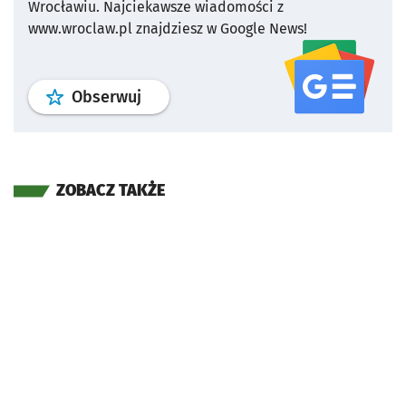
Wrocławiu.
Najciekawsze wiadomości z
www.wroclaw.pl znajdziesz w Google News!
profil
google news
serwisu wroclaw
Obserwuj
ZOBACZ TAKŻE