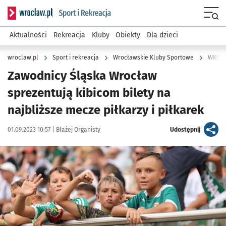
Serwis informacyjny wroclaw.pl podserwis: Sport i rekreacja
Menu
Aktualności
Rekreacja
Kluby
Obiekty
Dla dzieci
wroclaw.pl
Sport i rekreacja
Wrocławskie Kluby Sportowe
WKS Ś
Zawodnicy Śląska Wrocław
sprezentują kibicom bilety na
najbliższe mecze piłkarzy i piłkarek
Data publikacji:
Autor:
artykuł
01.09.2023 10:57 |
Błażej Organisty
Udostępnij
Kliknij, aby powiększyć