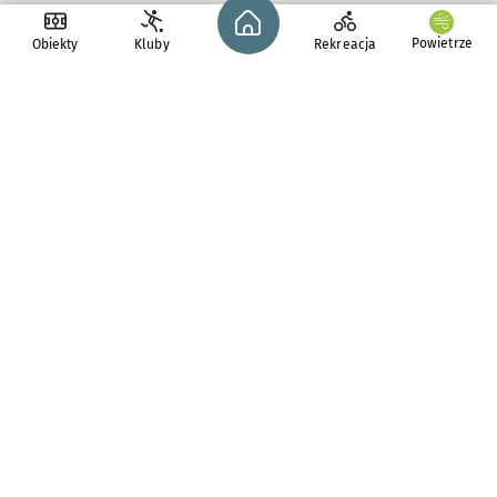
Strona główna - wroclaw.pl
Powietrze
Obiekty
Kluby
Rekreacja
pl. Solny 14,
50-062
Wrocław
tel. 71 776 71 42
e-mail:
redakcja@araw.pl
Gwardia Wrocław
Obiekty sportowe we